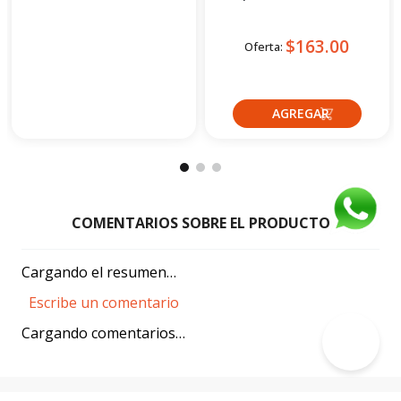
30
Cuotas
de
30
Cuotas
de
$32.90
$14.90
Cargando el resumen…
Escribe un comentario
Cargando comentarios…
Agregar comentario
Título
Encuéntralo en Motopower
Suscríbete a nuestro newsletter