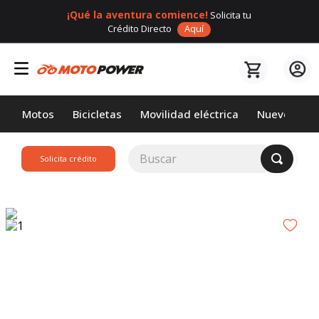
¡Qué la aventura comience!
Solicita tu
Crédito Directo
Aquí
Motos
Bicicletas
Movilidad eléctrica
Nuevos
Buscar
Solicita crédito
TÉRMINOS MÁS
BUSCADOS
1
.
loncin
2
.
motor 1
3
.
scooter
4
.
motos daytona