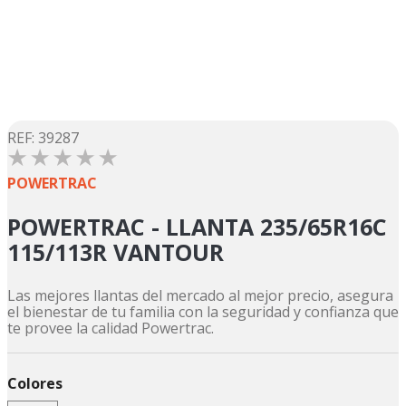
5
.
suzuki
6
.
factory
7
.
dukare
8
.
motos
9
.
pulsar
:
39287
☆
☆
☆
☆
☆
10
.
motos shineray
POWERTRAC
POWERTRAC - LLANTA 235/65R16C
115/113R VANTOUR
Las mejores llantas del mercado al mejor precio, asegura
el bienestar de tu familia con la seguridad y confianza que
te provee la calidad Powertrac.
Colores