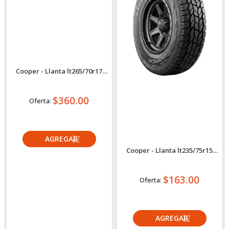
Cooper
Cooper
Cooper - Llanta lt265/70r17
Cooper - Llanta lt235/75r15
121/118r Discoverer ATR
104/101r Evolution ATT
$360.00
$163.00
Oferta:
Oferta:
Crédito directo
Crédito directo
30
Cuotas
de
30
Cuotas
de
$32.90
$14.90