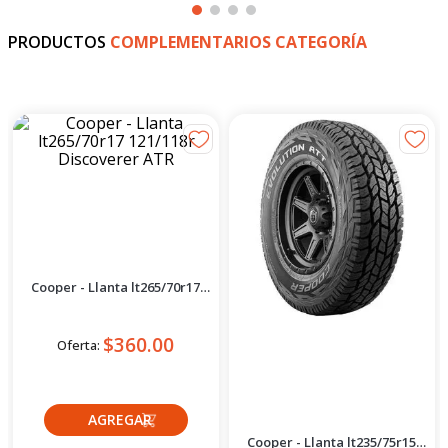
PRODUCTOS
COMPLEMENTARIOS CATEGORÍA
Cooper
Cooper
Cooper - Llanta lt265/70r17
Cooper - Llanta lt235/75r15
121/118r Discoverer ATR
104/101r Evolution ATT
$360.00
$163.00
Oferta:
Oferta:
Crédito directo
Crédito directo