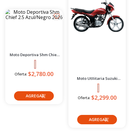
Shm
Suzuki
Moto Deportiva Shm Chief
Moto UtIIitaria Suzuki
2.5 Azul/Negro 2026
Gd115 Evolution Rojo 2026
$2,299.00
$2,780.44
Oferta Express:
Oferta:
$2,885.46
Oferta:
Crédito directo
Crédito directo
36
Cuotas
de
36
Cuotas
de
$211.39
$172.02