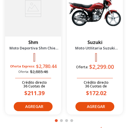
Shm
Suzuki
Moto Deportiva Shm Chief
Moto UtIIitaria Suzuki
2.5 Azul/Negro 2026
Gd115 Evolution Rojo 2026
$2,299.00
$2,780.44
Oferta Express:
Oferta:
$2,885.46
Oferta:
Crédito directo
Crédito directo
36
Cuotas
de
36
Cuotas
de
$211.39
$172.02
PRODUCTOS
COMPLEMENTARIOS CATEGORÍA