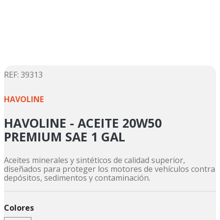
5
.
motos daytona
6
.
suzuki
7
.
factory
8
.
motos
9
.
dukare
:
39313
☆
☆
☆
☆
☆
10
.
pulsar
HAVOLINE
HAVOLINE - ACEITE 20W50
PREMIUM SAE 1 GAL
Aceites minerales y sintéticos de calidad superior,
diseñados para proteger los motores de vehículos contra
depósitos, sedimentos y contaminación.
Colores