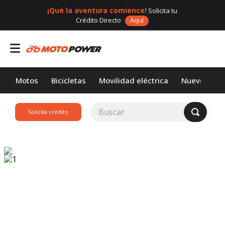
¡Qué la aventura comience!
Solicita tu
Crédito Directo
Aquí
Motos
Bicicletas
Movilidad eléctrica
Nuevos
Buscar
Solicita crédito
TÉRMINOS MÁS
BUSCADOS
1
.
loncin
2
.
motor 1
3
.
scooter
4
.
yamaha