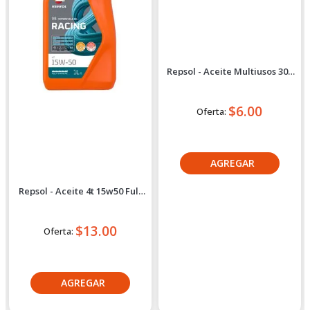
Repsol
Repsol
Repsol - Aceite 4t 15w50 Full
Repsol - Aceite Multiusos 300
Sintético 1l
ml
$13.00
$6.00
Oferta:
Oferta:
Crédito directo
Crédito directo
30
Cuotas
de
30
Cuotas
de
$1.37
$0.64