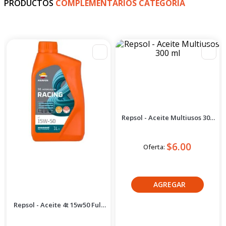
Repsol
Repsol
Repsol - Aceite 4t 15w50 Full
Repsol - Aceite Multiusos 300
Sintético 1l
ml
$13.00
$6.00
Oferta:
Oferta:
Crédito directo
Crédito directo
30
Cuotas
de
30
Cuotas
de