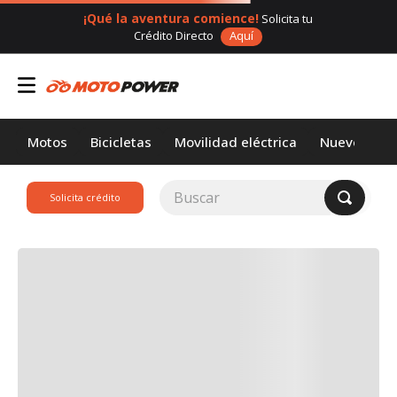
¡Qué la aventura comience!
Solicita tu
Crédito Directo
Aquí
Motos
Bicicletas
Movilidad eléctrica
Nuevos
Buscar
Solicita crédito
TÉRMINOS MÁS
BUSCADOS
1
.
loncin
2
.
motor 1
3
.
scooter
4
.
motos daytona