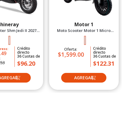
Shineray
Motor 1
er Shm Jedi II 2027
Moto Scooter Motor 1 Micro
Negro
Machine Plomo/Rojo 2026
Crédito
Crédito
ress:
Oferta:
directo
directo
.49
$1,599.00
36
Cuotas
de
36
Cuotas
de
:
$96.20
$122.31
.53