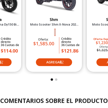
a
Shm
a Dy150 Bit
Moto Scooter Shm X-Nova 2027
Moto Scoot
erde
Rojo
Crédito
Crédito
Oferta:
Oferta Exp
directo
directo
$1,230
$1,585.00
36
Cuotas
de
36
Cuotas
de
Oferta
$114.00
$121.86
$1,325