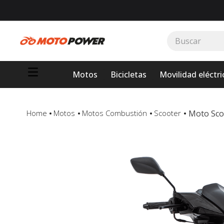
Buscar
TÉRMINOS MÁS BUSCADOS
Motos
Bicicletas
Movilidad eléctri
1
.
loncin
2
.
motor 1
3
.
scooter
Moto Sco
Motos
Motos Combustión
Scooter
4
.
motos daytona
5
.
suzuki
6
.
factory
7
.
dukare
8
.
motos
9
.
pulsar