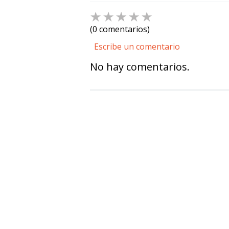
☆
☆
☆
☆
☆
(0 comentarios)
Escribe un comentario
No hay comentarios.
Agregar comentario
Título
Califica el producto de 1 a 5 estre
★
★
★
★
★
Tu nombre
Dirección de email