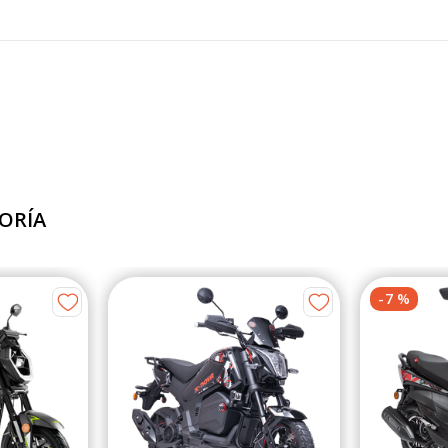
ORÍA
-
7
%