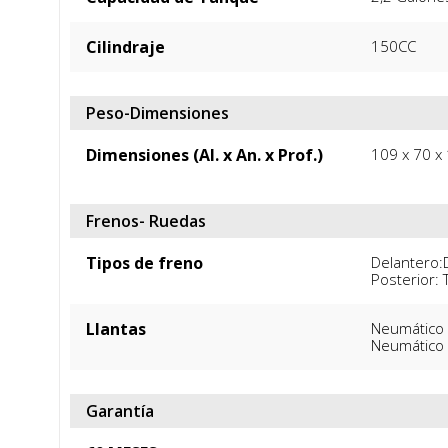
Cilindraje
150CC
Peso-Dimensiones
Dimensiones (Al. x An. x Prof.)
109 x 70 x
Frenos- Ruedas
Tipos de freno
Delantero:D
Posterior:
Llantas
Neumático 
Neumático 
Garantía