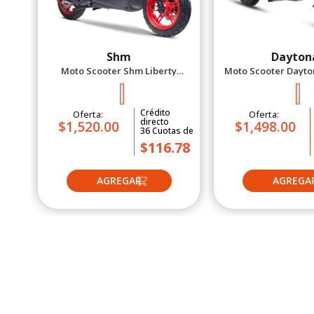
Shm
Dayton
Moto Scooter Shm Liberty
Moto Scooter Dayton
Negro/Rojo 2027
Se Bi 2027 V
Crédito
Oferta:
Oferta:
directo
$1,520.00
$1,498.00
36
Cuotas
de
$116.78