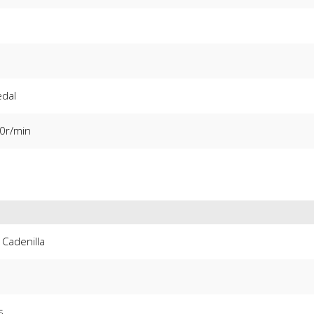
edal
0r/min
 Cadenilla
s