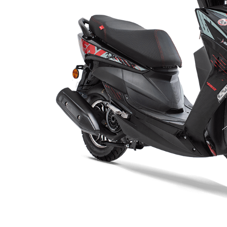
10
.
motos shineray