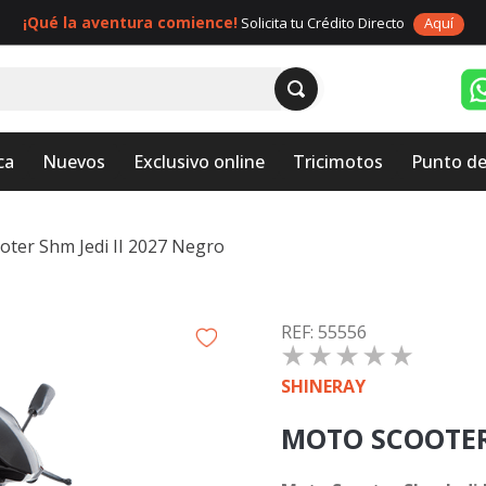
¡Qué la aventura comience!
Solicita tu Crédito Directo
Aquí
ca
Nuevos
Exclusivo online
Tricimotos
Punto de
oter Shm Jedi II 2027 Negro
:
55556
☆
☆
☆
☆
☆
SHINERAY
MOTO SCOOTER 