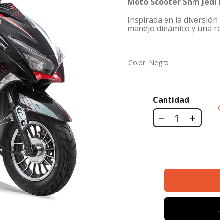
Moto Scooter Shm Jedi I
Inspirada en la diversión 
manejo dinámico y una r
Color
:
Negro
Cantidad
－
＋