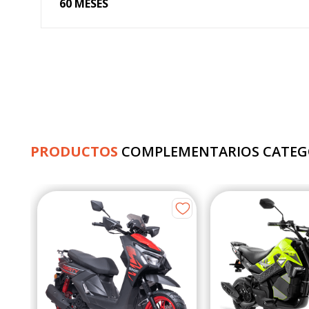
60 MESES
PRODUCTOS
COMPLEMENTARIOS CATEG
rra
s
de
03