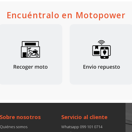
Encuéntralo en Motopower
Sobre nosotros
Servicio al cliente
Quiénes somos
Whatsapp 099 101 0714