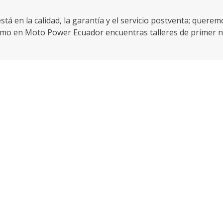
tá en la calidad, la garantía y el servicio postventa; quere
como en Moto Power Ecuador encuentras talleres de primer n
uros para que cumplas las reglamentaciones del gobierno, 
e para el teléfono y a un motociclista no le pueden faltar 
 está aquí.
r, por eso en nuestro portafolio no podían faltar las scooter
quí mismo, mírala, es tuya.