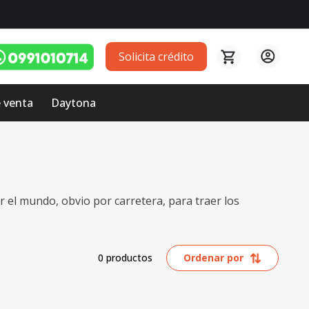
Solicita crédito
 venta
Daytona
el mundo, obvio por carretera, para traer los
0
productos
Ordenar por