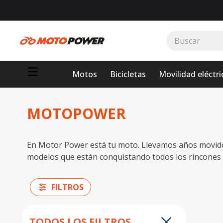
Buscar
TÉRMINOS MÁS BUSCADOS
Motos
Bicicletas
Movilidad eléctri
1
.
loncin
2
.
motor 1
MOTOPOWER
3
.
scooter
4
.
motos daytona
En Motor Power está tu moto. Llevamos años movidos
5
.
suzuki
modelos que están conquistando todos los rincones d
6
.
motos
7
.
factory
FILTROS
8
.
dukare
9
.
motos shineray
TODOS LOS FILTROS