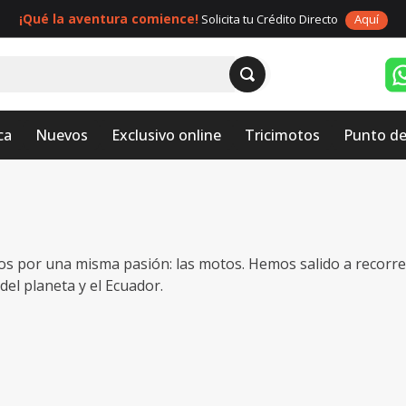
¡Qué la aventura comience!
Solicita tu Crédito Directo
Aquí
ca
Nuevos
Exclusivo online
Tricimotos
Punto de
 por una misma pasión: las motos. Hemos salido a recorrer 
el planeta y el Ecuador.