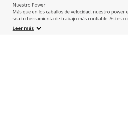
Nuestro Power
Más que en los caballos de velocidad, nuestro power es
sea tu herramienta de trabajo más confiable. Así es 
mantenga en óptimas condiciones, adicionalmente, seg
Leer más
carretera.
Lleva tus accesorios y repuestos
Ninguna moto está completa sin baúl, alarma o soport
guantes y protector para los zapatos. Todo esto y más
Más Power eléctrica
La movilidad sostenible gana terreno en todo el Ecuado
ahorrar y cuidar el medio ambiente.
En Motor Power tenemos una revista que puedes ver a