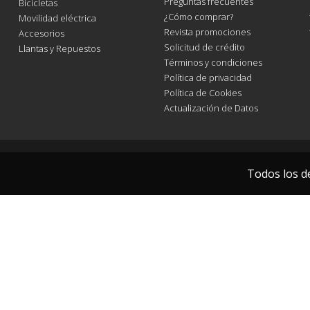
Preguntas frecuentes
Bicicletas
¿Cómo comprar?
Movilidad eléctrica
Revista promociones
Accesorios
Solicitud de crédito
Llantas y Repuestos
Términos y condiciones
Política de privacidad
Política de Cookies
Actualización de Datos
Todos los d