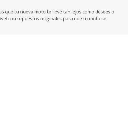
mos que tu nueva moto te lleve tan lejos como desees o
ivel con repuestos originales para que tu moto se
la protejas contra robo y tengas asistencia en
la protección adecuada como casco reglamentario,
s eléctricas, la elección ideal para quienes quieren