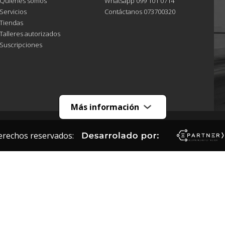
Quiénes somos
Whatsapp 099 101 0714
Servicios
Contáctanos 073700320
Tiendas
Talleres autorizados
Suscripciones
Más información
erechos reservados: