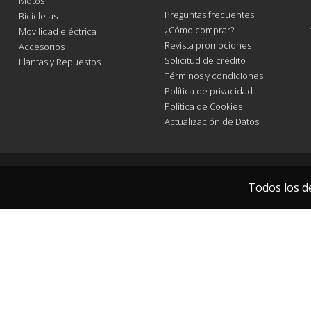
Motos
Preguntas frecuentes
Bicicletas
¿Cómo comprar?
Movilidad eléctrica
Revista promociones
Accesorios
Solicitud de crédito
Llantas y Repuestos
Términos y condiciones
Política de privacidad
Política de Cookies
Actualización de Datos
Todos los d