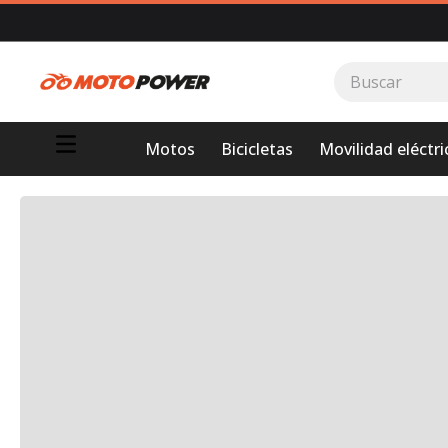
Buscar
TÉRMINOS MÁS BUSCADOS
Motos
Bicicletas
Movilidad eléctri
1
.
loncin
2
.
motor 1
3
.
scooter
4
.
motos daytona
5
.
yamaha
6
.
suzuki
7
.
factory
8
.
motos
9
.
dukare