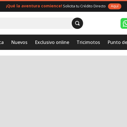
¡Qué la aventura comience!
Solicita tu Crédito Directo
Aquí
ca
Nuevos
Exclusivo online
Tricimotos
Punto de