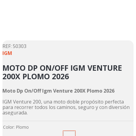
6
.
suzuki
7
.
factory
8
.
motos
9
.
dukare
:
50303
IGM
10
.
pulsar
MOTO DP ON/OFF IGM VENTURE
200X PLOMO 2026
Moto Dp On/Off Igm Venture 200X Plomo 2026
IGM Venture 200, una moto doble propósito perfecta
para recorrer todos los caminos, seguro y con diversión
asegurada.
Color
:
Plomo