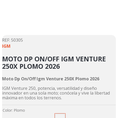
5
.
suzuki
6
.
motos
7
.
factory
8
.
dukare
9
.
motos shineray
:
50305
IGM
10
.
trail
MOTO DP ON/OFF IGM VENTURE
250X PLOMO 2026
Moto Dp On/Off Igm Venture 250X Plomo 2026
IGM Venture 250, potencia, versatilidad y diseño
innovador en una sola moto; conócela y vive la libertad
máxima en todos los terrenos.
Color
:
Plomo