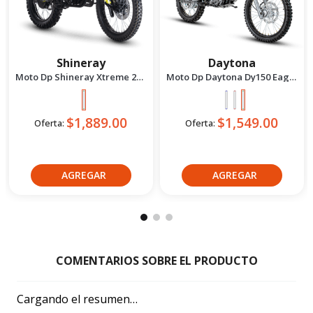
Shineray
Daytona
Moto Dp Shineray Xtreme 200
Moto Dp Daytona Dy150 Eagle
- 2027 Verde
5 - 2027 Verde
$1,889.00
$1,549.00
Oferta:
Oferta:
Crédito directo
Crédito directo
36
Cuotas
de
36
Cuotas
de
$144.84
$117.95