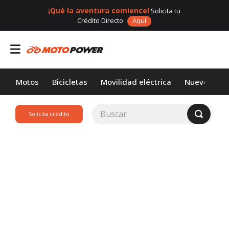
¡Qué la aventura comience!
Solicita tu
Crédito Directo
Aquí
Motos
Bicicletas
Movilidad eléctrica
Nuevos
Buscar
Solicita crédito
TÉRMINOS MÁS
BUSCADOS
1
.
loncin
2
.
motor 1
3
.
scooter
4
.
motos daytona