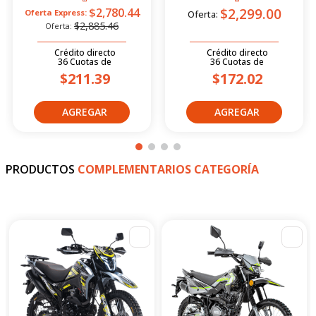
Moto Deportiva Shm Chief
Moto UtIIitaria Suzuki
2.5 Azul/Negro 2026
Gd115 Evolution Rojo 2026
$2,299.00
$2,780.44
Oferta Express:
Oferta:
$2,885.46
Oferta:
Crédito directo
Crédito directo
36
Cuotas
de
36
Cuotas
de
$211.39
$172.02
PRODUCTOS
COMPLEMENTARIOS CATEGORÍA