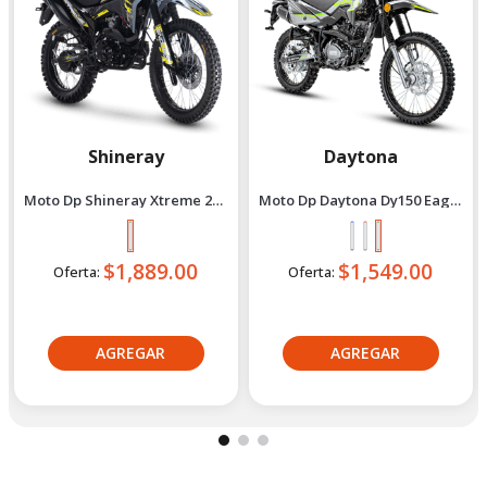
Shineray
Daytona
Moto Dp Shineray Xtreme 200
Moto Dp Daytona Dy150 Eagle
- 2027 Verde
5 - 2027 Verde
$1,889.00
$1,549.00
Oferta:
Oferta:
Crédito directo
Crédito directo
36
Cuotas
de
36
Cuotas
de
$144.84
$117.95