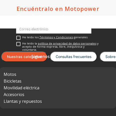
Encuéntralo en Motopower
Suscríbete a nuestro newsletter
He leído los
Términos y Condiciones
generales
He leído la
política de privacidad de datos personales
y
acepto de forma expresa, libre, inequívoca y
voluntaria.
Nuestras categorías
Consultas frecuentes
Sobre
Motos
Bicicletas
Movilidad eléctrica
Accesorios
Llantas y repuestos