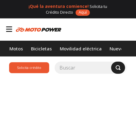
¡Qué la aventura comience!
Solicita tu
Crédito Directo
Aquí
Motos
Bicicletas
Movilidad eléctrica
Nuevos
Buscar
Solicita crédito
TÉRMINOS MÁS
BUSCADOS
1
.
loncin
2
.
motor 1
3
.
scooter
4
.
motos daytona