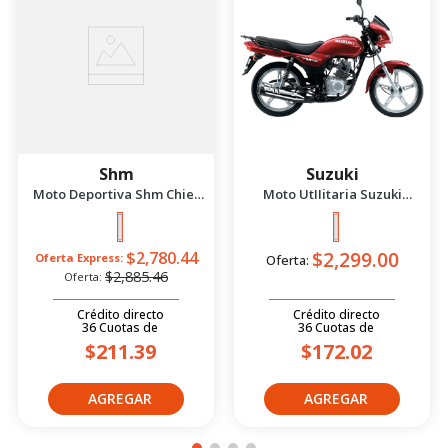
Shm
Suzuki
Moto Deportiva Shm Chief
Moto UtIIitaria Suzuki
2.5 Azul/Negro 2026
Gd115 Evolution Rojo 2026
$2,299.00
$2,780.44
Oferta Express:
Oferta:
$2,885.46
Oferta:
Crédito directo
Crédito directo
36
Cuotas
de
36
Cuotas
de
$211.39
$172.02