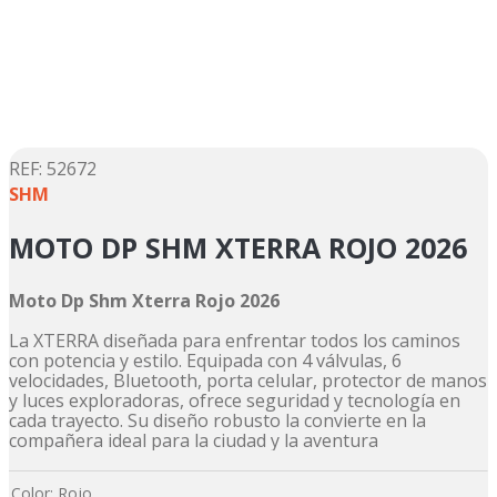
5
.
suzuki
6
.
factory
7
.
dukare
8
.
motos
9
.
pulsar
:
52672
SHM
10
.
motos shineray
MOTO DP SHM XTERRA ROJO 2026
Moto Dp Shm Xterra Rojo 2026
La XTERRA diseñada para enfrentar todos los caminos
con potencia y estilo. Equipada con 4 válvulas, 6
velocidades, Bluetooth, porta celular, protector de manos
y luces exploradoras, ofrece seguridad y tecnología en
cada trayecto. Su diseño robusto la convierte en la
compañera ideal para la ciudad y la aventura
Color
:
Rojo