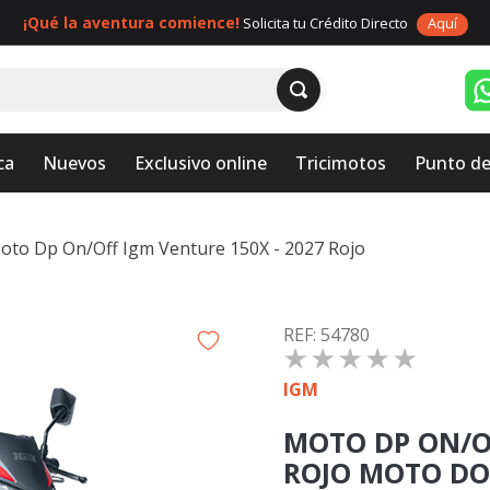
¡Qué la aventura comience!
Solicita tu Crédito Directo
Aquí
ca
Nuevos
Exclusivo online
Tricimotos
Punto de
oto Dp On/Off Igm Venture 150X - 2027 Rojo
:
54780
☆
☆
☆
☆
☆
IGM
MOTO DP ON/OF
ROJO MOTO DO