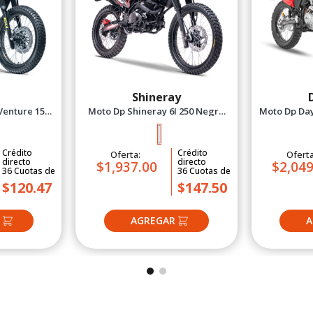
Shineray
Venture 150X
Moto Dp Shineray 6I 250 Negro
Moto Dp Day
27
2027
Crédito
Crédito
Oferta:
Ofert
directo
directo
$1,937.00
$2,049
36
Cuotas
de
36
Cuotas
de
$120.47
$147.50