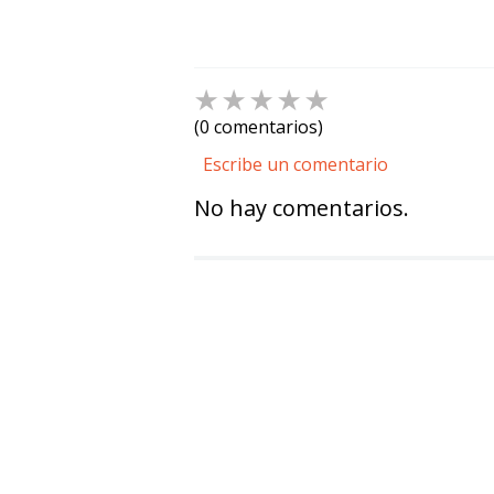
☆
☆
☆
☆
☆
(0 comentarios)
Escribe un comentario
No hay comentarios.
Agregar comentario
Título
Califica el producto de 1 a 5 estre
★
★
★
★
★
Tu nombre