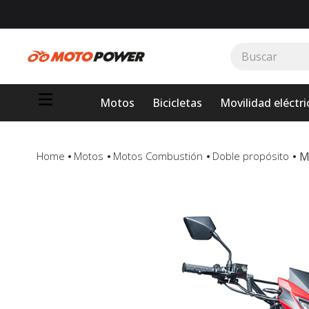
Buscar
TÉRMINOS MÁS BUSCADOS
Motos
Bicicletas
Movilidad eléctri
1
.
loncin
2
.
motor 1
3
.
scooter
M
Motos
Motos Combustión
Doble propósito
4
.
yamaha
5
.
motos daytona
6
.
suzuki
7
.
factory
8
.
motos
9
.
dukare