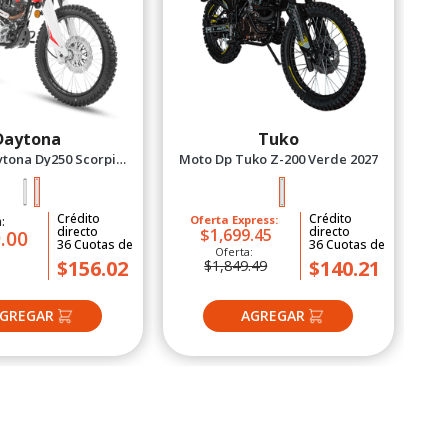
O
Daytona
Tuko
tona Dy250 Scorpion
Moto Dp Tuko Z-200 Verde 2027
2027 Rojo
Crédito
Crédito
a:
Oferta Express:
directo
directo
$1,699.45
.00
36
Cuotas
de
36
Cuotas
de
Oferta:
$156.02
$140.21
$1,849.49