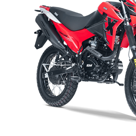
10
.
pulsar