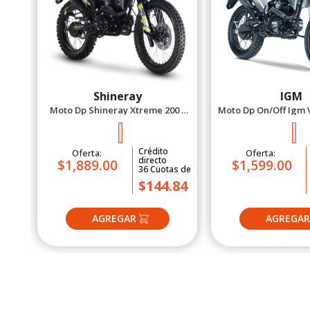
s
de
75
Shineray
IGM
Moto Dp Shineray Xtreme 200 -
Moto Dp On/Off Igm 
2027 Verde
Plomo 20
Crédito
Oferta:
Oferta:
directo
$1,889.00
$1,599.00
36
Cuotas
de
$144.84