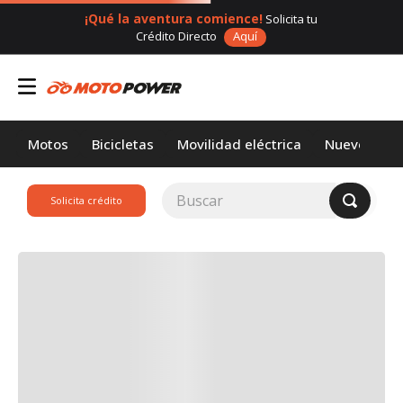
¡Qué la aventura comience!
Solicita tu
Crédito Directo
Aquí
Motos
Bicicletas
Movilidad eléctrica
Nuevos
Buscar
Solicita crédito
TÉRMINOS MÁS
BUSCADOS
1
.
loncin
2
.
motor 1
3
.
scooter
4
.
yamaha