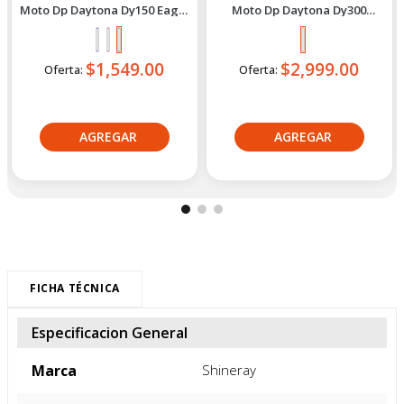
Daytona
Daytona
Moto Dp Daytona Dy150 Eagle
Moto Dp Daytona Dy300
5 - 2027 Verde
Terrex 2027 Dorado
$1,549.00
$2,999.00
Oferta:
Oferta:
Crédito directo
Crédito directo
36
Cuotas
de
36
Cuotas
de
$117.95
$226.96