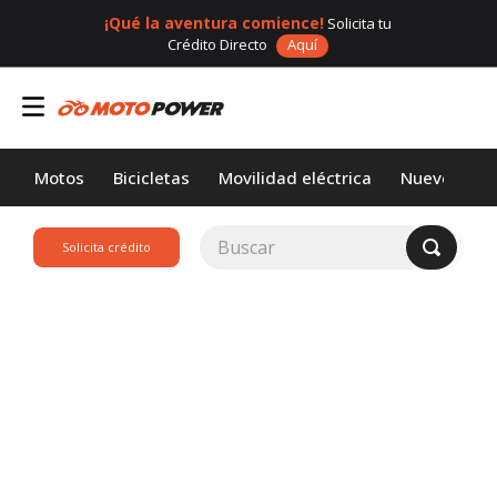
¡Qué la aventura comience!
Solicita tu
Crédito Directo
Aquí
Motos
Bicicletas
Movilidad eléctrica
Nuevos
Buscar
Solicita crédito
TÉRMINOS MÁS
BUSCADOS
1
.
loncin
2
.
motor 1
3
.
scooter
4
.
motos daytona