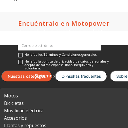
$1,549.00
$2,999.00
Oferta:
Oferta:
Crédito directo
Crédito directo
36
Cuotas
de
36
Cuotas
de
$117.95
$226.96
Cargando el resumen…
Por favor, inicia sesión para escribir un
comentario.