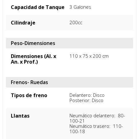
Potencia Máxima
13.7HP/7,500r/min
Color
Rojo
Motor
Tipo de Motor
4 TIEMPOS/ PALILLO
Velocidad Máxima
130 KM/H
Capacidad de Tanque
3 Galones
Cilindraje
200cc
Peso-Dimensiones
Dimensiones (Al. x
110 x 75 x 200 cm
An. x Prof.)