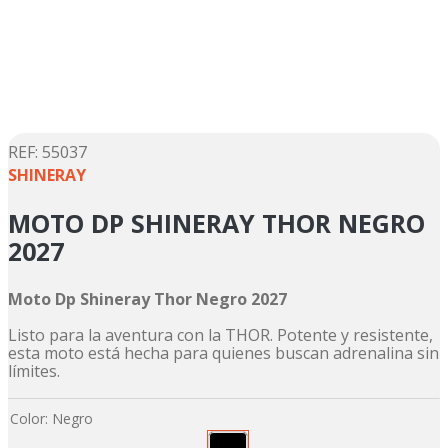
5
.
suzuki
6
.
factory
7
.
dukare
8
.
motos
9
.
pulsar
:
55037
SHINERAY
10
.
motos shineray
MOTO DP SHINERAY THOR NEGRO
2027
Moto Dp Shineray Thor Negro 2027
Listo para la aventura con la THOR. Potente y resistente,
esta moto está hecha para quienes buscan adrenalina sin
límites.
Color
:
Negro