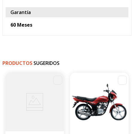
Frenos- Ruedas
Tipos de freno
Delantero: Disco

Posterior: Disco
Llantas
Neumático delantero:  80-
100-21

Neumático trasero:  110-
100-18
Garantía
60 Meses