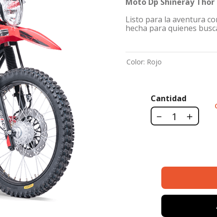
Moto Dp Shineray Thor 
Listo para la aventura co
hecha para quienes busca
Color
:
Rojo
Cantidad
－
＋