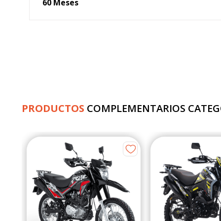
60 Meses
PRODUCTOS
COMPLEMENTARIOS CATEG
250X
s
de
38