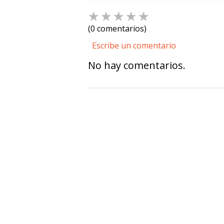
☆
☆
☆
☆
☆
(0 comentarios)
Escribe un comentario
No hay comentarios.
Agregar comentario
Título
Califica el producto de 1 a 5 estre
★
★
★
★
★
Tu nombre
Dirección de email