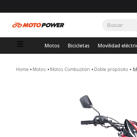
Buscar
TÉRMINOS MÁS BUSCADOS
Motos
Bicicletas
Movilidad eléctri
1
.
loncin
2
.
motor 1
3
.
scooter
M
Motos
Motos Combustión
Doble propósito
4
.
motos daytona
5
.
suzuki
6
.
factory
7
.
dukare
8
.
motos
9
.
pulsar