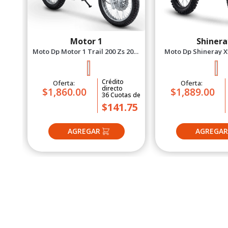
Motor 1
Shinera
Moto Dp Motor 1 Trail 200 Zs 2027
Moto Dp Shineray X
Negro
2027 Ver
Crédito
Oferta:
Oferta:
directo
$1,860.00
$1,889.00
36
Cuotas
de
$141.75