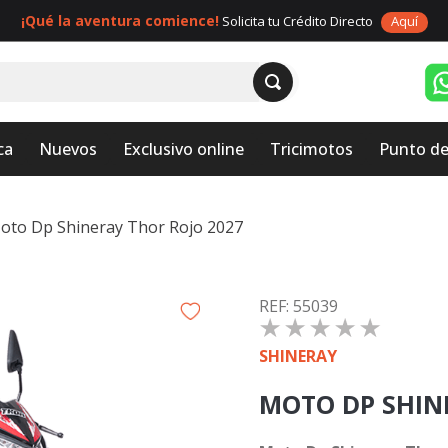
¡Qué la aventura comience!
Solicita tu Crédito Directo
Aquí
ca
Nuevos
Exclusivo online
Tricimotos
Punto de
oto Dp Shineray Thor Rojo 2027
:
55039
☆
☆
☆
☆
☆
SHINERAY
MOTO DP SHIN