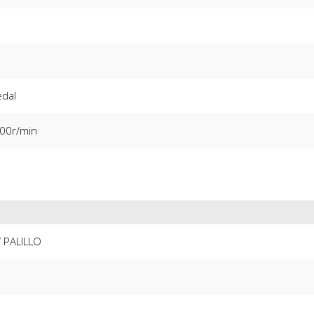
edal
00r/min
 PALILLO