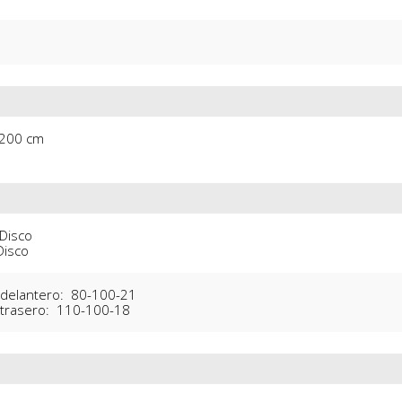
 200 cm
Disco

Disco
delantero:  80-100-21

trasero:  110-100-18