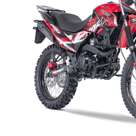
10
.
motos shineray