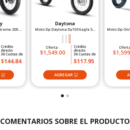
y
Daytona
treme 200 -
Moto Dp Daytona Dy150 Eagle 5 -
Moto Dp On/
de
2027 Verde
P
Crédito
Crédito
Oferta:
Ofert
directo
directo
$1,549.00
$1,599
36
Cuotas
de
36
Cuotas
de
$144.84
$117.95