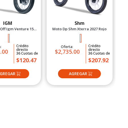
IGM
Shm
Off Igm Venture 150X
Moto Dp Shm Xterra 2027 Rojo
lomo 2027
Crédito
Crédito
a:
Oferta:
directo
directo
.00
$2,735.00
36
Cuotas
de
36
Cuotas
de
$120.47
$207.92