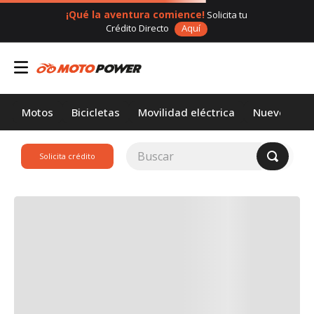
¡Qué la aventura comience!
Solicita tu
Crédito Directo
Aquí
Motos
Bicicletas
Movilidad eléctrica
Nuevos
Buscar
Solicita crédito
TÉRMINOS MÁS
BUSCADOS
1
.
loncin
2
.
motor 1
3
.
scooter
4
.
motos daytona