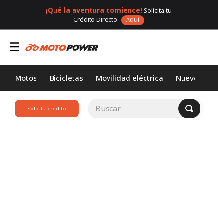
¡Qué la aventura comience!
Solicita tu
Crédito Directo
Aquí
Motos
Bicicletas
Movilidad eléctrica
Nuevos
Buscar
Solicita crédito
TÉRMINOS MÁS
BUSCADOS
1
.
loncin
2
.
motor 1
3
.
scooter
4
.
motos daytona