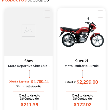
PRODUCTOS
SUGERIDOS
-
4
%
Shm
Suzuki
Moto Deportiva Shm Chief
Moto UtIIitaria Suzuki
2.5 Azul/Negro 2026
Gd115 Evolution Rojo 2026
$2,299.00
$2,780.44
Oferta Express:
Oferta:
$2,885.46
Oferta:
Crédito directo
Crédito directo
36
Cuotas
de
36
Cuotas
de
$211.39
$172.02