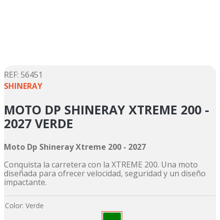
5
.
yamaha
6
.
suzuki
7
.
factory
8
.
motos
9
.
dukare
:
56451
SHINERAY
10
.
pulsar
MOTO DP SHINERAY XTREME 200 -
2027 VERDE
Moto Dp Shineray Xtreme 200 - 2027
Conquista la carretera con la XTREME 200. Una moto
diseñada para ofrecer velocidad, seguridad y un diseño
impactante.
Color
:
Verde