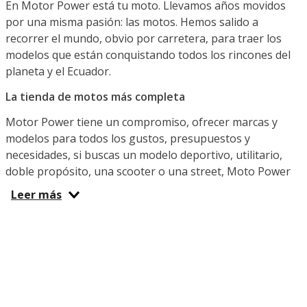
En Motor Power está tu moto. Llevamos años movidos
por una misma pasión: las motos. Hemos salido a
recorrer el mundo, obvio por carretera, para traer los
modelos que están conquistando todos los rincones del
planeta y el Ecuador.
La tienda de motos más completa
Motor Power tiene un compromiso, ofrecer marcas y
modelos para todos los gustos, presupuestos y
necesidades, si buscas un modelo deportivo, utilitario,
doble propósito, una scooter o una street, Moto Power
Ecuador es el lugar indicado. Ya sea que busques una
Leer más
moto potente para la diversión, una pequeña y versátil
para el transporte diario que te permita sortear el tráfico
o una para hacer entregas y cumplir con tu trabajo
diario, aquí y en nuestras tiendas físicas te espera la
indicada. ¿Qué marca te gusta? Puedes venir hoy por tu
IGM, Benelli, Shineray, TVS, Factory Bike o Daytona del
año.