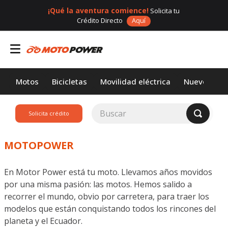
¡Qué la aventura comience!
Solicita tu
Crédito Directo
Aquí
Motos
Bicicletas
Movilidad eléctrica
Nuevos
Buscar
Solicita crédito
TÉRMINOS MÁS
BUSCADOS
MOTOPOWER
1
.
loncin
En Motor Power está tu moto. Llevamos años movidos
2
.
motor 1
por una misma pasión: las motos. Hemos salido a
3
.
motos daytona
recorrer el mundo, obvio por carretera, para traer los
modelos que están conquistando todos los rincones del
4
.
scooter
planeta y el Ecuador.