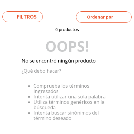
5
.
yamaha
6
.
suzuki
FILTROS
Ordenar por
7
.
motos
0
productos
8
.
factory
OOPS!
9
.
dukare
10
.
pulsar
No se encontró ningún producto
¿Qué debo hacer?
Comprueba los términos
ingresados
Intenta utilizar una sola palabra
Utiliza términos genéricos en la
búsqueda
Intenta buscar sinónimos del
término deseado