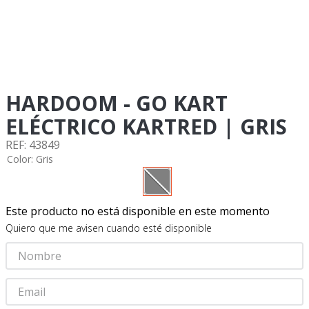
5
.
suzuki
6
.
factory
7
.
dukare
8
.
motos
HARDOOM - GO KART
9
.
pulsar
ELÉCTRICO KARTRED | GRIS
10
.
motos shineray
:
43849
Color
:
Gris
Este producto no está disponible en este momento
Quiero que me avisen cuando esté disponible