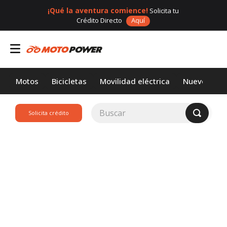
¡Qué la aventura comience!
Solicita tu
Crédito Directo
Aquí
Motos
Bicicletas
Movilidad eléctrica
Nuevos
Buscar
Solicita crédito
TÉRMINOS MÁS
BUSCADOS
1
.
loncin
2
.
motor 1
3
.
scooter
4
.
motos daytona