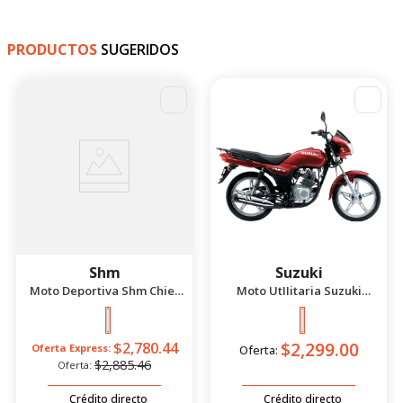
PRODUCTOS
SUGERIDOS
-
4
%
Shm
Suzuki
Moto Deportiva Shm Chief
Moto UtIIitaria Suzuki
2.5 Azul/Negro 2026
Gd115 Evolution Rojo 2026
$2,299.00
$2,780.44
Oferta Express:
Oferta:
$2,885.46
Oferta:
Crédito directo
Crédito directo