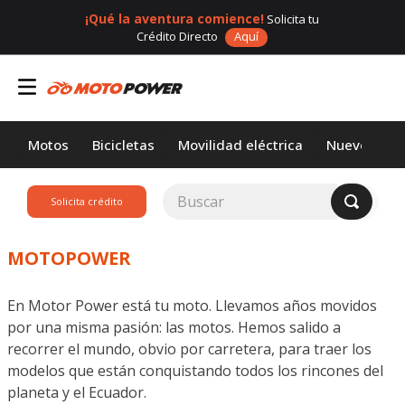
¡Qué la aventura comience!
Solicita tu
Crédito Directo
Aquí
Motos
Bicicletas
Movilidad eléctrica
Nuevos
Buscar
Solicita crédito
TÉRMINOS MÁS
BUSCADOS
MOTOPOWER
1
.
loncin
En Motor Power está tu moto. Llevamos años movidos
2
.
motor 1
por una misma pasión: las motos. Hemos salido a
3
.
scooter
recorrer el mundo, obvio por carretera, para traer los
modelos que están conquistando todos los rincones del
4
.
motos daytona
planeta y el Ecuador.