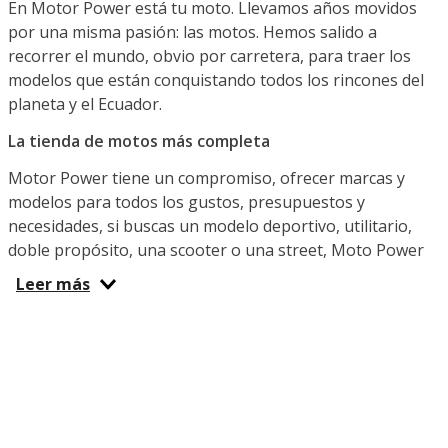
En Motor Power está tu moto. Llevamos años movidos
por una misma pasión: las motos. Hemos salido a
recorrer el mundo, obvio por carretera, para traer los
modelos que están conquistando todos los rincones del
planeta y el Ecuador.
La tienda de motos más completa
Motor Power tiene un compromiso, ofrecer marcas y
modelos para todos los gustos, presupuestos y
necesidades, si buscas un modelo deportivo, utilitario,
doble propósito, una scooter o una street, Moto Power
Ecuador es el lugar indicado. Ya sea que busques una
Leer más
moto potente para la diversión, una pequeña y versátil
para el transporte diario que te permita sortear el tráfico
o una para hacer entregas y cumplir con tu trabajo
diario, aquí y en nuestras tiendas físicas te espera la
indicada. ¿Qué marca te gusta? Puedes venir hoy por tu
IGM, Benelli, Shineray, TVS, Factory Bike o Daytona del
año.