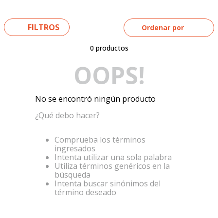
5
.
yamaha
6
.
suzuki
FILTROS
Ordenar por
7
.
factory
0
productos
8
.
motos
OOPS!
9
.
dukare
10
.
pulsar
No se encontró ningún producto
¿Qué debo hacer?
Comprueba los términos
ingresados
Intenta utilizar una sola palabra
Utiliza términos genéricos en la
búsqueda
Intenta buscar sinónimos del
término deseado