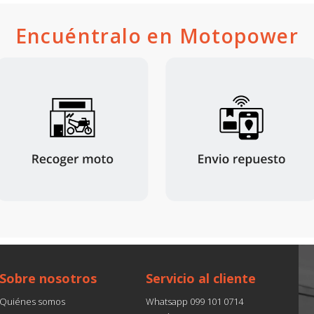
Encuéntralo en Motopower
Sobre nosotros
Servicio al cliente
Quiénes somos
Whatsapp 099 101 0714