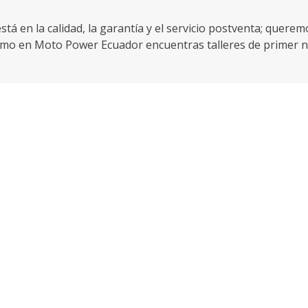
tá en la calidad, la garantía y el servicio postventa; quere
como en Moto Power Ecuador encuentras talleres de primer n
uros para que cumplas las reglamentaciones del gobierno, 
e para el teléfono y a un motociclista no le pueden faltar 
 está aquí.
r, por eso en nuestro portafolio no podían faltar las scooter
quí mismo, mírala, es tuya.