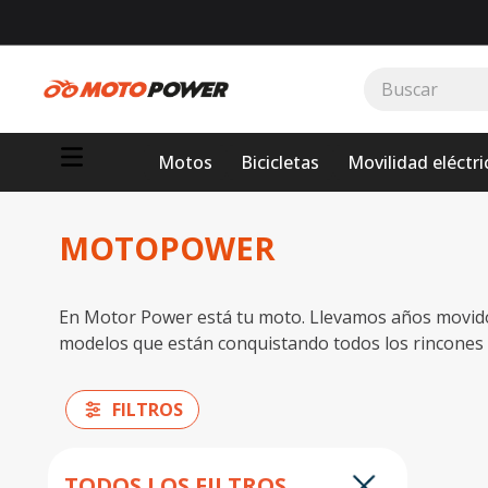
Buscar
TÉRMINOS MÁS BUSCADOS
Motos
Bicicletas
Movilidad eléctri
1
.
loncin
2
.
motor 1
MOTOPOWER
3
.
scooter
4
.
yamaha
En Motor Power está tu moto. Llevamos años movidos
5
.
motos daytona
modelos que están conquistando todos los rincones d
6
.
suzuki
7
.
factory
FILTROS
8
.
motos
9
.
dukare
TODOS LOS FILTROS