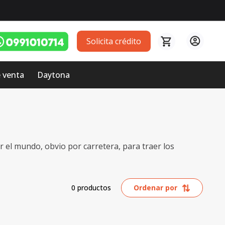
Solicita crédito
 venta
Daytona
el mundo, obvio por carretera, para traer los
0
productos
Ordenar por