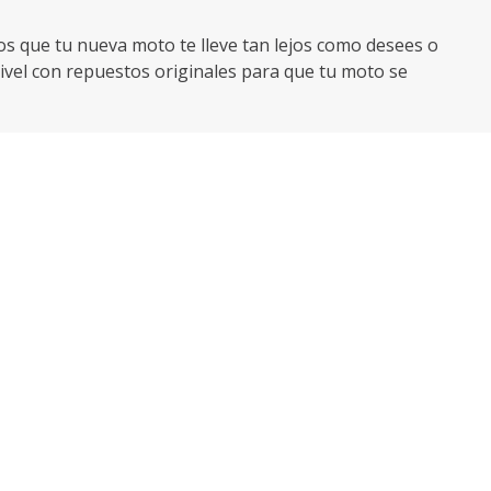
mos que tu nueva moto te lleve tan lejos como desees o
ivel con repuestos originales para que tu moto se
la protejas contra robo y tengas asistencia en
la protección adecuada como casco reglamentario,
s eléctricas, la elección ideal para quienes quieren