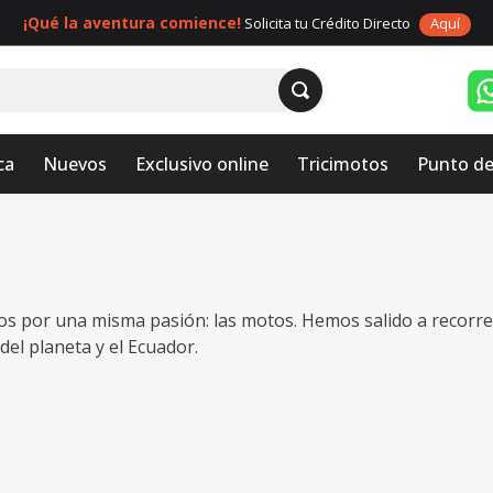
¡Qué la aventura comience!
Solicita tu Crédito Directo
Aquí
ca
Nuevos
Exclusivo online
Tricimotos
Punto de
 por una misma pasión: las motos. Hemos salido a recorrer 
el planeta y el Ecuador.