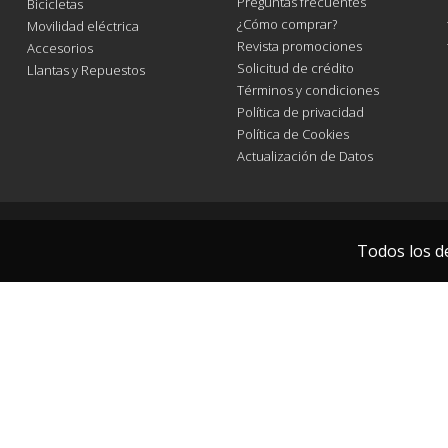
Preguntas frecuentes
Bicicletas
¿Cómo comprar?
Movilidad eléctrica
Revista promociones
Accesorios
Solicitud de crédito
Llantas y Repuestos
Términos y condiciones
Política de privacidad
Política de Cookies
Actualización de Datos
Todos los d