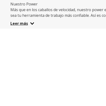
Nuestro Power
Más que en los caballos de velocidad, nuestro power es
sea tu herramienta de trabajo más confiable. Así es 
mantenga en óptimas condiciones, adicionalmente, seg
Leer más
carretera.
Lleva tus accesorios y repuestos
Ninguna moto está completa sin baúl, alarma o soport
guantes y protector para los zapatos. Todo esto y más
Más Power eléctrica
La movilidad sostenible gana terreno en todo el Ecuado
ahorrar y cuidar el medio ambiente.
En Motor Power tenemos una revista que puedes ver a