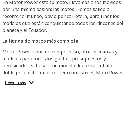
En Motor Power está tu moto. Llevamos años movidos
por una misma pasión: las motos. Hemos salido a
recorrer el mundo, obvio por carretera, para traer los
modelos que están conquistando todos los rincones del
planeta y el Ecuador.
La tienda de motos más completa
Motor Power tiene un compromiso, ofrecer marcas y
modelos para todos los gustos, presupuestos y
necesidades, si buscas un modelo deportivo, utilitario,
doble propósito, una scooter o una street, Moto Power
Ecuador es el lugar indicado. Ya sea que busques una
Leer más
moto potente para la diversión, una pequeña y versátil
para el transporte diario que te permita sortear el tráfico
o una para hacer entregas y cumplir con tu trabajo
diario, aquí y en nuestras tiendas físicas te espera la
indicada. ¿Qué marca te gusta? Puedes venir hoy por tu
IGM, Benelli, Shineray, TVS, Factory Bike o Daytona del
año.