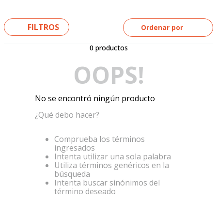
5
.
yamaha
6
.
suzuki
FILTROS
Ordenar por
7
.
factory
0
productos
8
.
motos
OOPS!
9
.
dukare
10
.
pulsar
No se encontró ningún producto
¿Qué debo hacer?
Comprueba los términos
ingresados
Intenta utilizar una sola palabra
Utiliza términos genéricos en la
búsqueda
Intenta buscar sinónimos del
término deseado