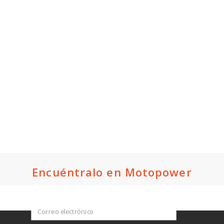
por eso en nuestro portafolio no podían faltar las
scooters eléctricas, la elección ideal para quienes quieren
ahorrar y cuidar el medio ambiente.
En Motor Power tenemos una revista que puedes ver
aquí mismo, mírala, es tuya.
Encuéntralo en Motopower
Suscríbete a nuestro newsletter