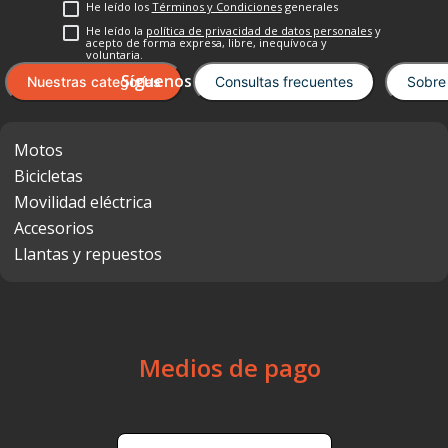
He leído los
Términos y Condiciones
generales
He leído la
política de privacidad de datos personales
y
acepto de forma expresa, libre, inequívoca y
voluntaria.
Nuestras categorías
Consultas frecuentes
Sobre
Motos
Bicicletas
Movilidad eléctrica
Accesorios
Llantas y repuestos
Medios de pago