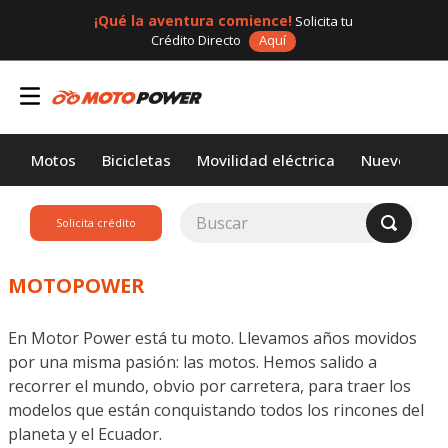
¡Qué la aventura comience!
Solicita tu
Crédito Directo
Aquí
Motos
Bicicletas
Movilidad eléctrica
Nuevos
Buscar
Solicita crédito
TÉRMINOS MÁS
BUSCADOS
MOTOPOWER
1
.
loncin
En Motor Power está tu moto. Llevamos años movidos
2
.
motor 1
por una misma pasión: las motos. Hemos salido a
3
.
scooter
recorrer el mundo, obvio por carretera, para traer los
modelos que están conquistando todos los rincones del
4
.
motos daytona
planeta y el Ecuador.