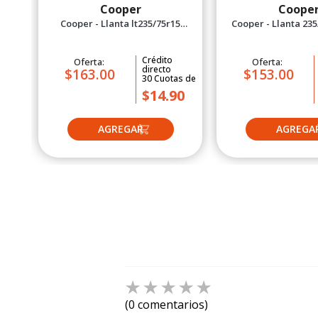
Cooper
Coope
Cooper - Llanta lt235/75r15
Cooper - Llanta 235
104/101r Evolution ATT
Evolution AT
Crédito
Oferta:
Oferta:
directo
$163.00
$153.00
30
Cuotas
de
$14.90
☆
☆
☆
☆
☆
(0 comentarios)