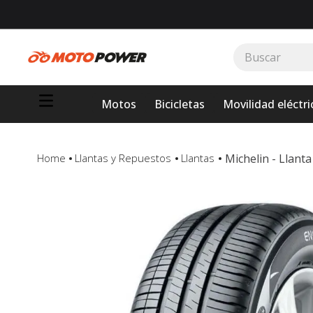
Buscar
TÉRMINOS MÁS BUSCADOS
Motos
Bicicletas
Movilidad eléctri
1
.
loncin
2
.
motor 1
3
.
scooter
Michelin - Llant
Llantas y Repuestos
Llantas
4
.
motos daytona
5
.
suzuki
6
.
factory
7
.
dukare
8
.
motos
9
.
pulsar