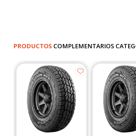
PRODUCTOS
COMPLEMENTARIOS CATEG
v TL
s
de
3