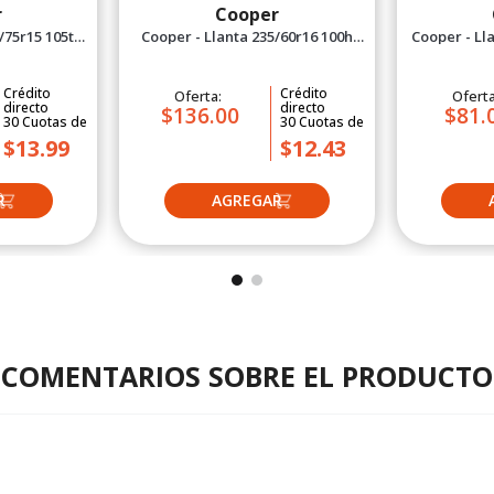
r
Cooper
/75r15 105t
Cooper - Llanta 235/60r16 100h
Cooper - Lla
T SUV
Evolution Sport
Crédito
Crédito
Oferta:
Ofert
directo
directo
$136.00
$81.
30
Cuotas
de
30
Cuotas
de
$13.99
$12.43