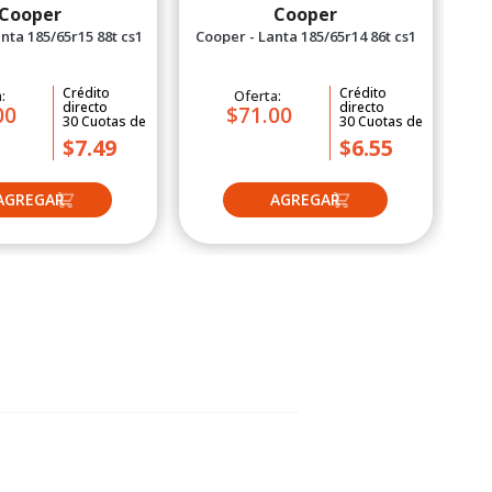
Cooper
Cooper
nta 185/65r15 88t cs1
Cooper - Lanta 185/65r14 86t cs1
Crédito
Crédito
a:
Oferta:
directo
directo
00
$71.00
30
Cuotas
de
30
Cuotas
de
$7.49
$6.55