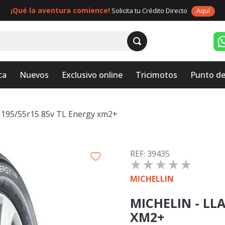
¡Qué la aventura comience!
Solicita tu Crédito Directo
Aquí
ca
Nuevos
Exclusivo online
Tricimotos
Punto de
a 195/55r15 85v TL Energy xm2+
:
39435
☆
☆
☆
☆
☆
MICHELLIN
MICHELIN - LL
XM2+