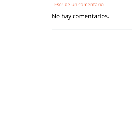
Escribe un comentario
No hay comentarios.
Agregar comentario
Título
Califica el producto de 1 a 5 estre
★
★
★
★
★
Tu nombre
Dirección de email
Escribe un comentario