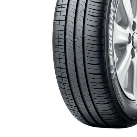
10
.
motos shineray