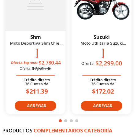
Shm
Suzuki
Moto Deportiva Shm Chief
Moto UtIIitaria Suzuki
2.5 Azul/Negro 2026
Gd115 Evolution Rojo 2026
$2,299.00
$2,780.44
Oferta Express:
Oferta:
$2,885.46
Oferta:
Crédito directo
Crédito directo
36
Cuotas
de
36
Cuotas
de
$211.39
$172.02
PRODUCTOS
COMPLEMENTARIOS CATEGORÍA