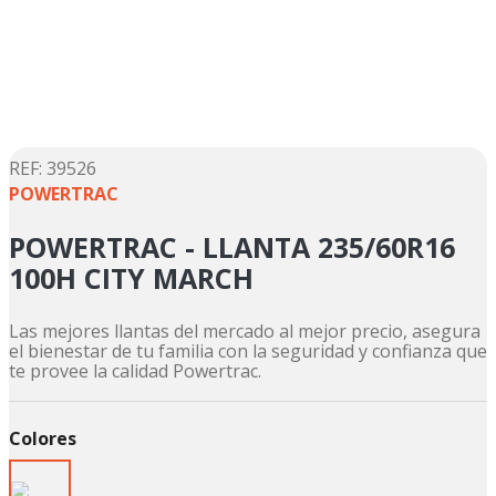
5
.
motos daytona
6
.
suzuki
7
.
factory
8
.
motos
9
.
dukare
:
39526
POWERTRAC
10
.
pulsar
POWERTRAC - LLANTA 235/60R16
100H CITY MARCH
Las mejores llantas del mercado al mejor precio, asegura
el bienestar de tu familia con la seguridad y confianza que
te provee la calidad Powertrac.
Colores