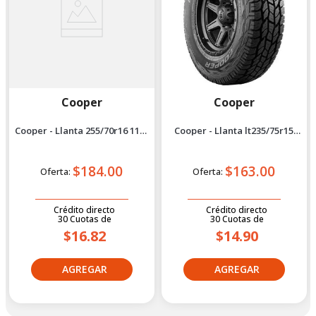
Cooper
Cooper
Cooper - Llanta 255/70r16 111t
Cooper - Llanta lt235/75r15
Evolution ATT SUV
104/101r Evolution ATT
$184.00
$163.00
Oferta:
Oferta:
Crédito directo
Crédito directo
30
Cuotas
de
30
Cuotas
de
$16.82
$14.90