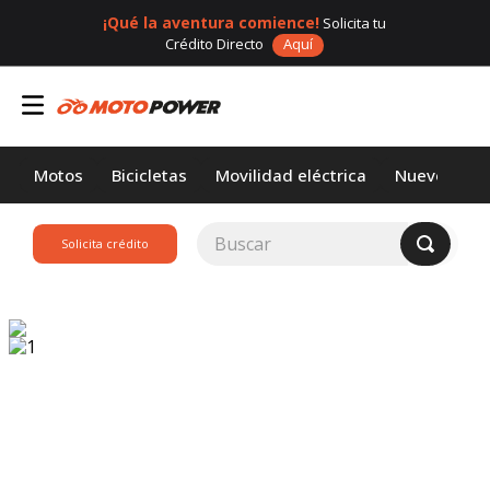
¡Qué la aventura comience!
Solicita tu
Crédito Directo
Aquí
Motos
Bicicletas
Movilidad eléctrica
Nuevos
Buscar
Solicita crédito
TÉRMINOS MÁS
BUSCADOS
1
.
loncin
2
.
motor 1
3
.
scooter
4
.
yamaha