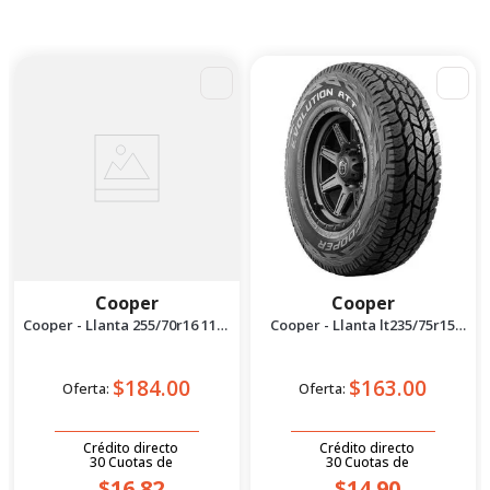
Cooper
Cooper
Cooper - Llanta 255/70r16 111t
Cooper - Llanta lt235/75r15
Evolution ATT SUV
104/101r Evolution ATT
$184.00
$163.00
Oferta:
Oferta:
Crédito directo
Crédito directo
30
Cuotas
de
30
Cuotas
de
$16.82
$14.90