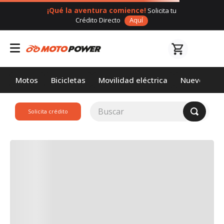
¡Qué la aventura comience!
Solicita tu
Crédito Directo
Aquí
Motos
Bicicletas
Movilidad eléctrica
Nuevos
Buscar
Solicita crédito
TÉRMINOS MÁS
BUSCADOS
1
.
loncin
2
.
motor 1
3
.
scooter
4
.
motos daytona