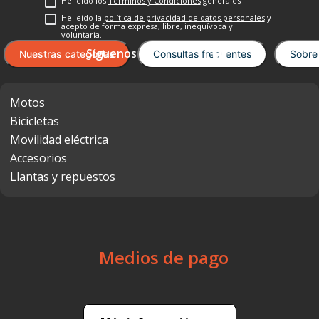
He leído los
Términos y Condiciones
generales
He leído la
política de privacidad de datos personales
y
acepto de forma expresa, libre, inequívoca y
voluntaria.
Nuestras categorías
Consultas frecuentes
Sobre
Motos
Bicicletas
Movilidad eléctrica
Accesorios
Llantas y repuestos
Medios de pago