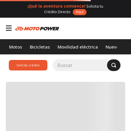
¡Qué la aventura comience!
Solicita tu
Crédito Directo
Aquí
Motos
Bicicletas
Movilidad eléctrica
Nuevos
Buscar
Solicita crédito
TÉRMINOS MÁS
BUSCADOS
1
.
loncin
2
.
motor 1
3
.
scooter
4
.
motos daytona