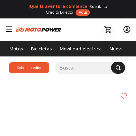
¡Qué la aventura comience!
Solicita tu
Crédito Directo
Aquí
Motos
Bicicletas
Movilidad eléctrica
Nuevos
Buscar
Solicita crédito
TÉRMINOS MÁS
BUSCADOS
1
.
loncin
2
.
motor 1
3
.
scooter
4
.
motos daytona