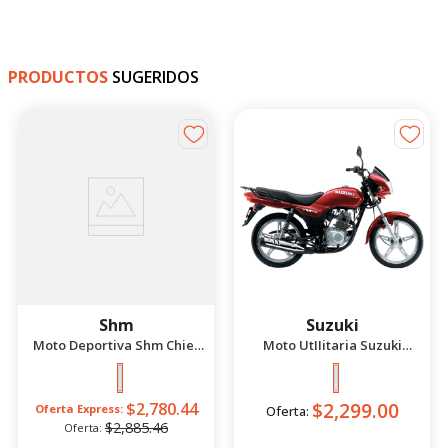
PRODUCTOS
SUGERIDOS
-
4
%
Shm
Suzuki
Moto Deportiva Shm Chief
Moto UtIIitaria Suzuki
2.5 Azul/Negro 2026
Gd115 Evolution Rojo 2026
$2,299.00
$2,780.44
Oferta Express:
Oferta:
$2,885.46
Oferta: