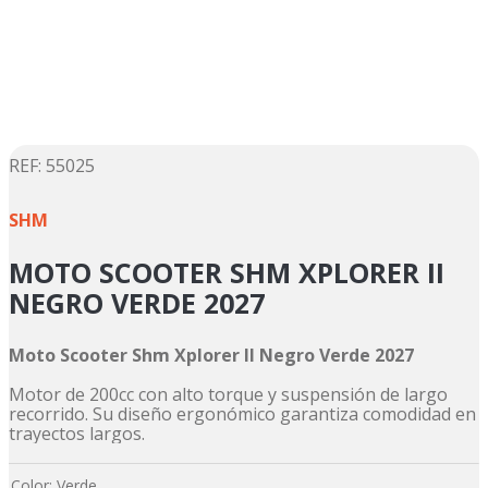
5
.
suzuki
6
.
factory
7
.
dukare
8
.
motos
9
.
pulsar
:
55025
☆
☆
☆
☆
☆
10
.
motos shineray
SHM
MOTO SCOOTER SHM XPLORER II
NEGRO VERDE 2027
Moto Scooter Shm Xplorer II Negro Verde 2027
Motor de 200cc con alto torque y suspensión de largo
recorrido. Su diseño ergonómico garantiza comodidad en
trayectos largos.
Color
:
Verde