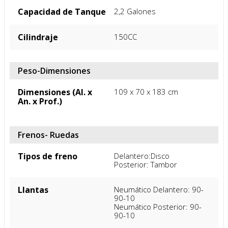
Potencia Máxima
6,3 HP/7500r/min
Color
Negro
Motor
Tipo de Motor
4 Tiempos- Cadenilla
Velocidad Máxima
85Km /h
Capacidad de Tanque
2,2 Galones
Cilindraje
150CC
Peso-Dimensiones
Dimensiones (Al. x
109 x 70 x 183 cm
An. x Prof.)