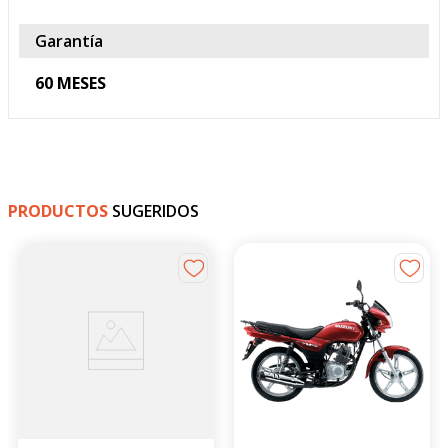
Frenos- Ruedas
Tipos de freno
Delantero:Disco

Posterior: Tambor
Llantas
Neumático Delantero: 90-
90-10

Neumático Posterior: 90-
90-10
Garantía
60 MESES