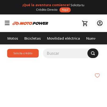
¡Qué la aventura comience!
Solicita tu
Crédito Directo
Aquí
Motos
Bicicletas
Movilidad eléctrica
Nuevos
Buscar
Solicita crédito
TÉRMINOS MÁS
BUSCADOS
1
.
loncin
2
.
motor 1
3
.
scooter
4
.
motos daytona