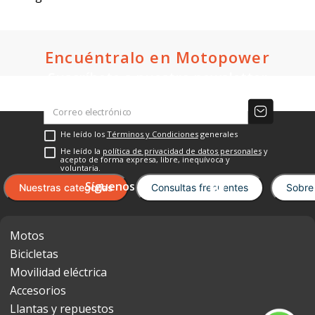
$1,498.00
$1,498.00
Oferta:
Oferta:
Crédito directo
Crédito directo
36
Cuotas
de
36
Cuotas
de
$114.00
$114.00
Cargando el resumen…
Por favor, inicia sesión para escribir un
comentario.