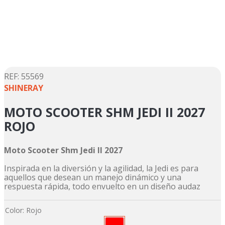
5
.
suzuki
6
.
factory
7
.
dukare
8
.
motos
9
.
pulsar
:
55569
SHINERAY
10
.
motos shineray
MOTO SCOOTER SHM JEDI II 2027
ROJO
Moto Scooter Shm Jedi II 2027
Inspirada en la diversión y la agilidad, la Jedi es para
aquellos que desean un manejo dinámico y una
respuesta rápida, todo envuelto en un diseño audaz
Color
:
Rojo