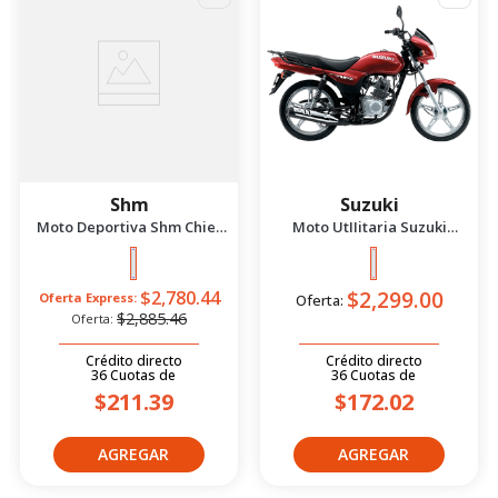
Shm
Suzuki
Moto Deportiva Shm Chief
Moto UtIIitaria Suzuki
2.5 Azul/Negro 2026
Gd115 Evolution Rojo 2026
$2,299.00
$2,780.44
Oferta Express:
Oferta:
$2,885.46
Oferta:
Crédito directo
Crédito directo
36
Cuotas
de
36
Cuotas
de
$211.39
$172.02