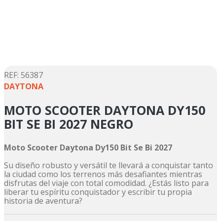
5
.
suzuki
6
.
factory
7
.
dukare
8
.
motos
9
.
pulsar
:
56387
DAYTONA
10
.
motos shineray
MOTO SCOOTER DAYTONA DY150
BIT SE BI 2027 NEGRO
Moto Scooter Daytona Dy150 Bit Se Bi 2027
Su diseño robusto y versátil te llevará a conquistar tanto
la ciudad como los terrenos más desafiantes mientras
disfrutas del viaje con total comodidad. ¿Estás listo para
liberar tu espíritu conquistador y escribir tu propia
historia de aventura?