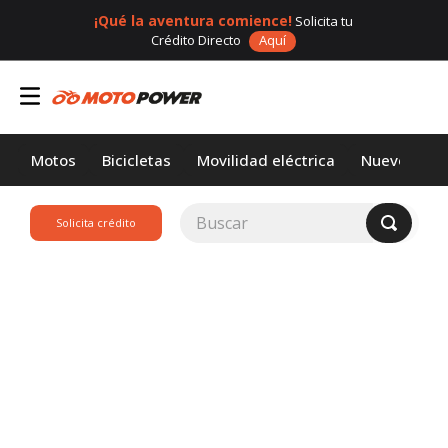
¡Qué la aventura comience!
Solicita tu
Crédito Directo
Aquí
Motos
Bicicletas
Movilidad eléctrica
Nuevos
Buscar
Solicita crédito
TÉRMINOS MÁS
BUSCADOS
1
.
loncin
2
.
motor 1
3
.
scooter
4
.
motos daytona