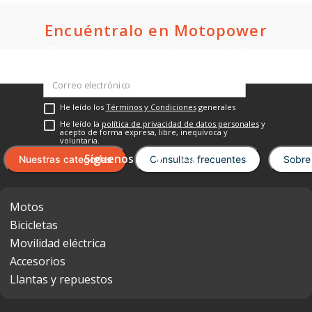
Encuéntralo en Motopower
Suscríbete a nuestro newsletter
He leído los
Términos y Condiciones
generales
He leído la
política de privacidad de datos personales
y
acepto de forma expresa, libre, inequívoca y
voluntaria.
Nuestras categorías
Consultas frecuentes
Sobre
Motos
Bicicletas
Movilidad eléctrica
Accesorios
Llantas y repuestos