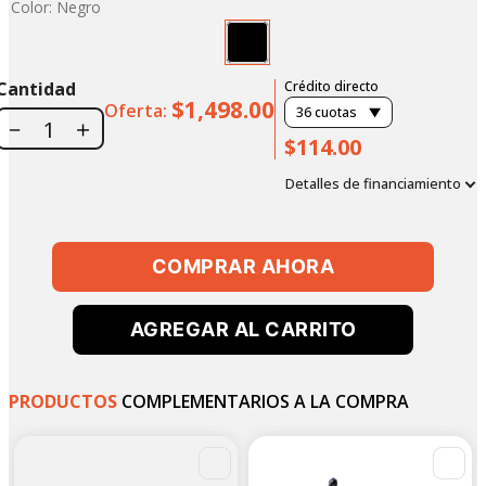
Color
:
Negro
Cantidad
Crédito directo
$1,498.00
Oferta:
36
cuotas
－
＋
$114.00
Detalles de financiamiento
COMPRAR AHORA
AGREGAR AL CARRITO
PRODUCTOS
COMPLEMENTARIOS A LA COMPRA