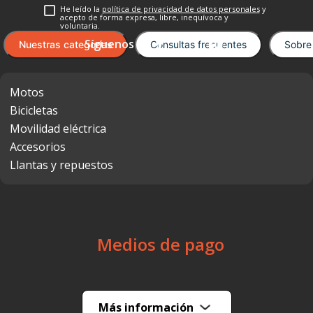
He leído la
política de privacidad de datos personales
y
acepto de forma expresa, libre, inequívoca y
voluntaria.
Nuestras categorías
Consultas frecuentes
Sobre
Motos
Bicicletas
Movilidad eléctrica
Accesorios
Llantas y repuestos
Medios de pago
Más información