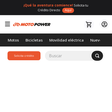
¡Qué la aventura comience!
Solicita tu
Crédito Directo
Aquí
Motos
Bicicletas
Movilidad eléctrica
Nuevos
Buscar
Solicita crédito
TÉRMINOS MÁS
BUSCADOS
1
.
loncin
2
.
motor 1
3
.
scooter
4
.
motos daytona