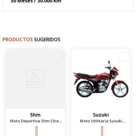
30 Meses / 30.000 Km
PRODUCTOS
SUGERIDOS
-
4
%
Shm
Suzuki
Moto Deportiva Shm Chief
Moto UtIIitaria Suzuki
2.5 Azul/Negro 2026
Gd115 Evolution Rojo 2026