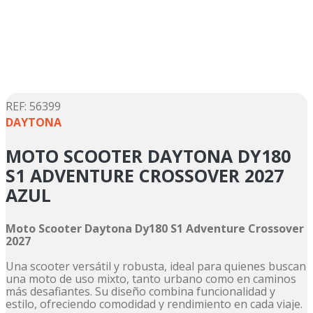
5
.
suzuki
6
.
motos
7
.
factory
8
.
dukare
9
.
motos shineray
:
56399
DAYTONA
10
.
trail
MOTO SCOOTER DAYTONA DY180
S1 ADVENTURE CROSSOVER 2027
AZUL
Moto Scooter Daytona Dy180 S1 Adventure Crossover
2027
Una scooter versátil y robusta, ideal para quienes buscan
una moto de uso mixto, tanto urbano como en caminos
más desafiantes. Su diseño combina funcionalidad y
estilo, ofreciendo comodidad y rendimiento en cada viaje.