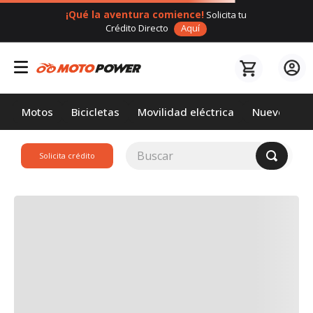
¡Qué la aventura comience!
Solicita tu
Crédito Directo
Aquí
Motos
Bicicletas
Movilidad eléctrica
Nuevos
Buscar
Solicita crédito
TÉRMINOS MÁS
BUSCADOS
1
.
loncin
2
.
motor 1
3
.
scooter
4
.
yamaha