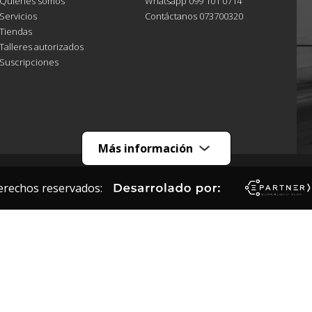
Quiénes somos
Whatsapp 099 101 0714
Servicios
Contáctanos 073700320
Tiendas
Talleres autorizados
Suscripciones
Más información
erechos reservados: