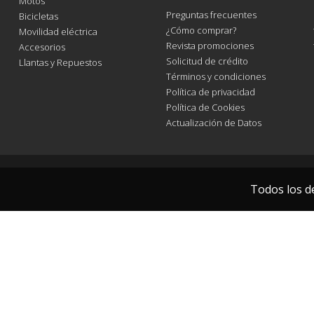
Motos
Preguntas frecuentes
Bicicletas
¿Cómo comprar?
Movilidad eléctrica
Revista promociones
Accesorios
Solicitud de crédito
Llantas y Repuestos
Términos y condiciones
Política de privacidad
Política de Cookies
Actualización de Datos
Todos los d