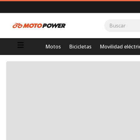
Buscar
TÉRMINOS MÁS BUSCADOS
Motos
Bicicletas
Movilidad eléctri
1
.
loncin
2
.
motor 1
3
.
scooter
4
.
motos daytona
5
.
suzuki
6
.
factory
7
.
dukare
8
.
motos
9
.
pulsar