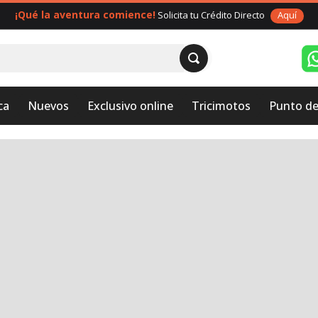
¡Qué la aventura comience!
Solicita tu Crédito Directo
Aquí
ca
Nuevos
Exclusivo online
Tricimotos
Punto de