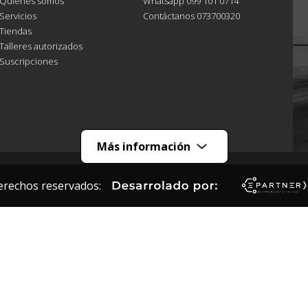
Quiénes somos
Whatsapp 099 101 0714
Servicios
Contáctanos 073700320
Tiendas
Talleres autorizados
Suscripciones
Más información
erechos reservados: