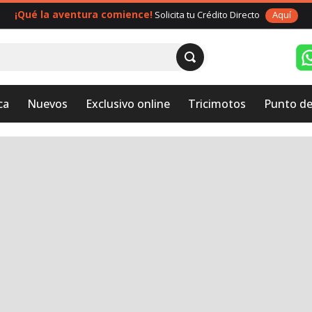
¡Qué la aventura comience!
Solicita tu Crédito Directo
Aquí
ca
Nuevos
Exclusivo online
Tricimotos
Punto de