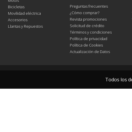
Motos
Preguntas frecuentes
Bicicletas
¿Cómo comprar?
Movilidad eléctrica
Revista promociones
Accesorios
Solicitud de crédito
Llantas y Repuestos
Términos y condiciones
Política de privacidad
Política de Cookies
Actualización de Datos
Todos los d