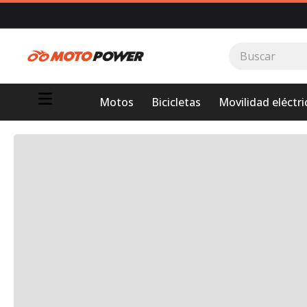
Buscar
TÉRMINOS MÁS BUSCADOS
Motos
Bicicletas
Movilidad eléctri
1
.
loncin
2
.
motor 1
3
.
scooter
4
.
motos daytona
5
.
suzuki
6
.
motos
7
.
factory
8
.
dukare
9
.
motos shineray