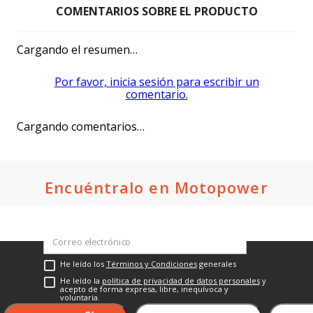
Shm
Shineray
Moto Deportiva Shm Chief 2.5
Moto Deportiva Shineray
2027 Azul
Xy200-18 New 2027 Negro
$2,780.44
$1,960.39
Oferta Express:
Oferta Express:
$2,930.47
$2,045.40
Oferta:
Oferta:
Crédito directo
Crédito directo
36
Cuotas
de
36
Cuotas
de
$215.15
$152.29