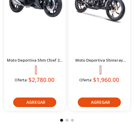
2.5 Azul/Negro 2026
Moto UtIIitaria Suzuki
Gd115 Evolution Rojo 2026
$2,780.44
Oferta Express:
$2,885.46
Oferta:
$2,299.00
Oferta:
Crédito directo
36
Cuotas
de
$211.39
PRODUCTOS
COMPLEMENTARIOS CATEGORÍA
-
-
5
%
4
%