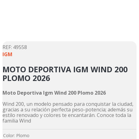
5
.
motos daytona
6
.
suzuki
7
.
factory
8
.
motos
9
.
dukare
:
49558
IGM
10
.
pulsar
MOTO DEPORTIVA IGM WIND 200
PLOMO 2026
Moto Deportiva Igm Wind 200 Plomo 2026
Wind 200, un modelo pensado para conquistar la ciudad,
gracias a su relación perfecta peso-potencia; además su
estilo renovado y colores te encantarán. Conoce toda la
familia Wind
Color
:
Plomo