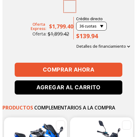
Crédito directo
Oferta
$1,799.40
36
cuotas
Express:
$1,899.42
Oferta:
$139.94
Detalles de financiamiento
COMPRAR AHORA
AGREGAR AL CARRITO
PRODUCTOS
COMPLEMENTARIOS A LA COMPRA
-
-
5
%
4
%