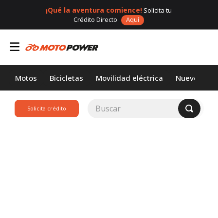
¡Qué la aventura comience!
Solicita tu
Crédito Directo
Aquí
Motos
Bicicletas
Movilidad eléctrica
Nuevos
Buscar
Solicita crédito
TÉRMINOS MÁS
BUSCADOS
1
.
loncin
2
.
motor 1
3
.
scooter
4
.
yamaha