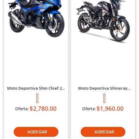
Shm
Shineray
Moto Deportiva Shm Chief 2.5
Moto Deportiva Shineray
2027 Azul
Xy200-18 New 2027 Negro
$2,780.44
$1,960.39
Oferta Express:
Oferta Express:
$2,930.47
$2,045.40
Oferta:
Oferta:
Crédito directo
Crédito directo
36
Cuotas
de
36
Cuotas
de
$215.15
$152.29