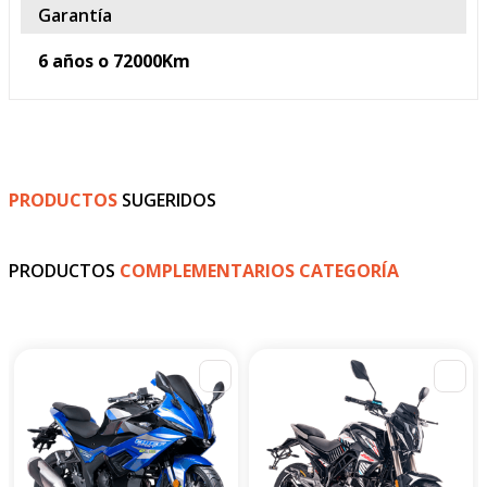
6 años o 72000Km
PRODUCTOS
SUGERIDOS
-
4
%
Shm
Moto Deportiva Shm Chief
Suzuki