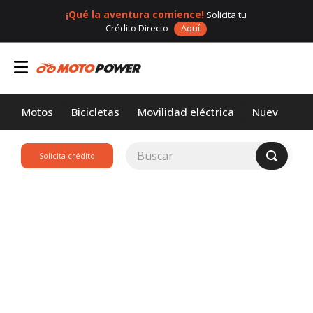
¡Qué la aventura comience!
Solicita tu
Crédito Directo
Aquí
Motos
Bicicletas
Movilidad eléctrica
Nuevos
Buscar
Solicita crédito
TÉRMINOS MÁS
BUSCADOS
1
.
loncin
2
.
motor 1
3
.
motos daytona
4
.
scooter