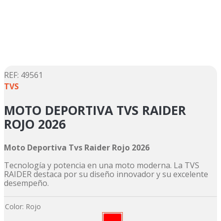
5
.
yamaha
6
.
suzuki
7
.
motos
8
.
factory
9
.
dukare
:
49561
TVS
10
.
pulsar
MOTO DEPORTIVA TVS RAIDER
ROJO 2026
Moto Deportiva Tvs Raider Rojo 2026
Tecnología y potencia en una moto moderna. La TVS
RAIDER destaca por su diseño innovador y su excelente
desempeño.
Color
:
Rojo