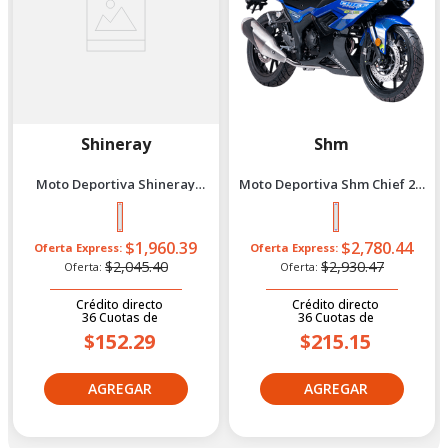
Shineray
Shm
Moto Deportiva Shineray
Moto Deportiva Shm Chief 2.5
Xy200-18 New 2027 Rojo
2027 Azul
$1,960.39
$2,780.44
Oferta Express:
Oferta Express:
$2,045.40
$2,930.47
Oferta:
Oferta:
Crédito directo
Crédito directo
36
Cuotas
de
36
Cuotas
de
$152.29
$215.15