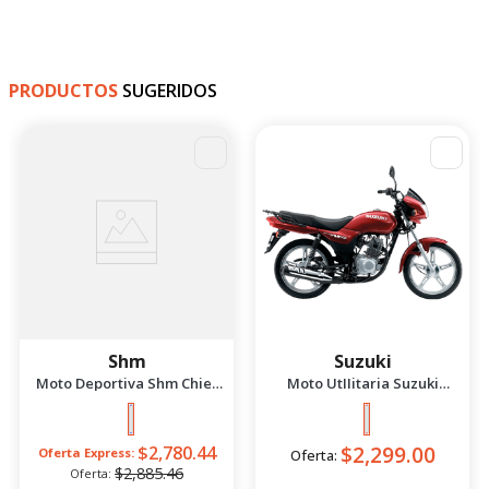
PRODUCTOS
SUGERIDOS
-
4
%
Shm
Suzuki
Moto Deportiva Shm Chief
Moto UtIIitaria Suzuki
2.5 Azul/Negro 2026
Gd115 Evolution Rojo 2026
$2,299.00
$2,780.44
Oferta Express:
Oferta:
$2,885.46
Oferta: