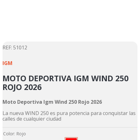
5
.
motos daytona
6
.
suzuki
7
.
factory
8
.
motos
9
.
dukare
:
51012
☆
☆
☆
☆
☆
10
.
pulsar
IGM
MOTO DEPORTIVA IGM WIND 250
ROJO 2026
Moto Deportiva Igm Wind 250 Rojo 2026
La nueva WIND 250 es pura potencia para conquistar las
calles de cualquier ciudad
Color
:
Rojo