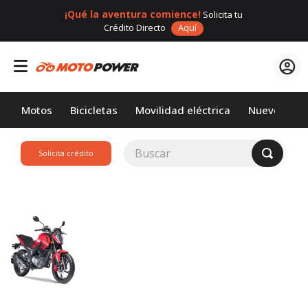
¡Qué la aventura comience!
Solicita tu
Crédito Directo
Aquí
Motos
Bicicletas
Movilidad eléctrica
Nuevos
Buscar
Solicita crédito
TÉRMINOS MÁS
BUSCADOS
1
.
loncin
2
.
motor 1
3
.
scooter
4
.
yamaha