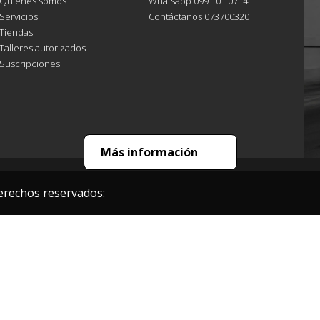
Quiénes somos
Whatsapp 099 101 0714
Servicios
Contáctanos 073700320
Tiendas
Talleres autorizados
Suscripciones
Más información
erechos reservados: