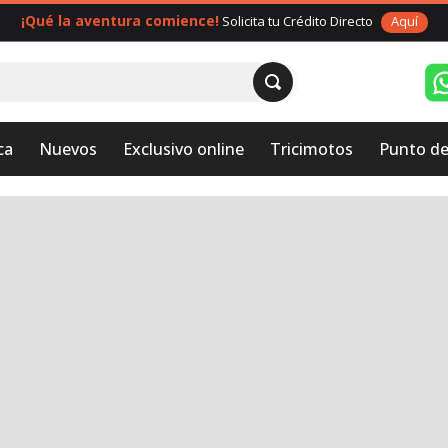
¡Qué la aventura comience!
Solicita tu Crédito Directo
Aquí
ca
Nuevos
Exclusivo online
Tricimotos
Punto de