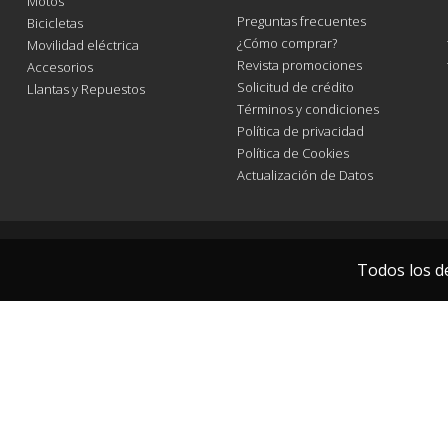
Motos
Preguntas frecuentes
Bicicletas
¿Cómo comprar?
Movilidad eléctrica
Revista promociones
Accesorios
Solicitud de crédito
Llantas y Repuestos
Términos y condiciones
Política de privacidad
Política de Cookies
Actualización de Datos
Todos los d