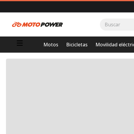
Buscar
TÉRMINOS MÁS BUSCADOS
Motos
Bicicletas
Movilidad eléctri
1
.
loncin
2
.
motor 1
3
.
scooter
4
.
motos daytona
5
.
suzuki
6
.
motos
7
.
factory
8
.
dukare
9
.
motos shineray