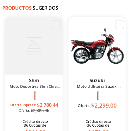
PRODUCTOS
SUGERIDOS
-
4
%
Shm
Suzuki
Moto Deportiva Shm Chief
Moto UtIIitaria Suzuki
2.5 Azul/Negro 2026
Gd115 Evolution Rojo 2026
$2,299.00
$2,780.44
Oferta Express:
Oferta:
$2,885.46
Oferta:
Crédito directo
Crédito directo
36
Cuotas
de
36
Cuotas
de