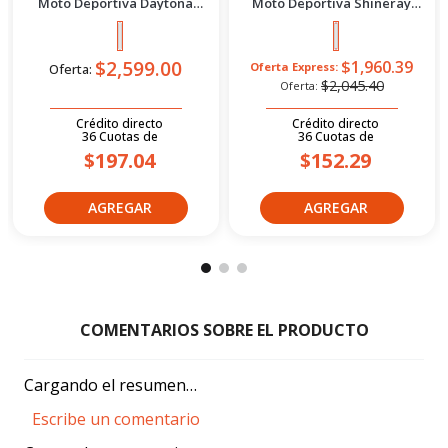
Moto Deportiva Daytona
Moto Deportiva Shineray
Dy300 Gp-1 S Plomo/Rojo 2026
Xy200-18 New 2027 Rojo
$2,599.00
$1,960.39
Oferta Express:
Oferta:
$2,045.40
Oferta:
Crédito directo
Crédito directo
36
Cuotas
de
36
Cuotas
de
$197.04
$152.29
Cargando el resumen…
Escribe un comentario