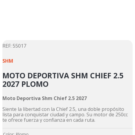
5
.
motos daytona
6
.
suzuki
7
.
factory
8
.
motos
9
.
dukare
:
55017
☆
☆
☆
☆
☆
10
.
pulsar
SHM
MOTO DEPORTIVA SHM CHIEF 2.5
2027 PLOMO
Moto Deportiva Shm Chief 2.5 2027
Siente la libertad con la Chief 2.5, una doble propósito
lista para conquistar ciudad y campo. Su motor de 250cc
te ofrece fuerza y confianza en cada ruta.
Color
:
Plomo