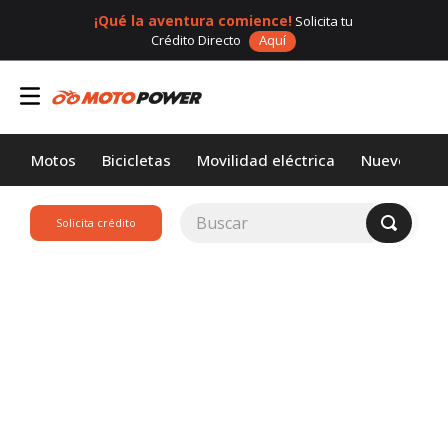
¡Qué la aventura comience!
Solicita tu
Crédito Directo
Aquí
Motos
Bicicletas
Movilidad eléctrica
Nuevos
Buscar
Solicita crédito
TÉRMINOS MÁS
BUSCADOS
1
.
loncin
2
.
motor 1
3
.
scooter
4
.
yamaha