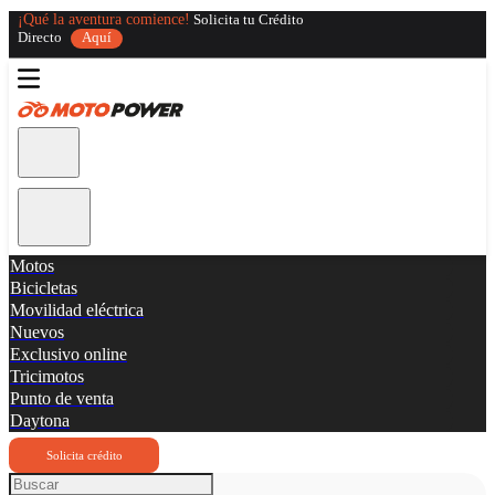
¡Qué la aventura comience!
Solicita tu Crédito
Directo
Aquí
Motos
Bicicletas
Movilidad eléctrica
Nuevos
Exclusivo online
Tricimotos
Punto de venta
Daytona
Solicita crédito
Buscar