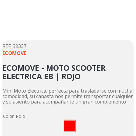
5
.
motos daytona
6
.
suzuki
7
.
factory
8
.
motos
9
.
dukare
:
39337
ECOMOVE
10
.
pulsar
ECOMOVE - MOTO SCOOTER
ELECTRICA EB | ROJO
Mini Moto Electrica, perfecta para trasladarse con mucha
comodidad, su canasta nos permite transportar cualquier
y su asiento para acompañante un gran complemento
Color
:
Rojo