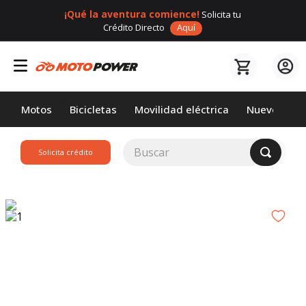
¡Qué la aventura comience!
Solicita tu
Crédito Directo
Aquí
Motos
Bicicletas
Movilidad eléctrica
Nuevos
Buscar
Solicita crédito
TÉRMINOS MÁS
BUSCADOS
1
.
loncin
2
.
motor 1
3
.
scooter
4
.
yamaha