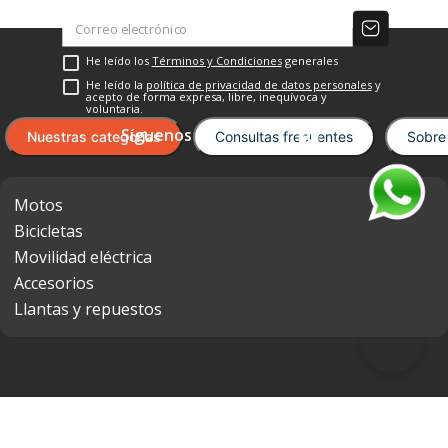
He leído los
Términos y Condiciones
generales
He leído la
política de privacidad de datos personales
y
acepto de forma expresa, libre, inequívoca y
voluntaria.
Nuestras categorías
Consultas frecuentes
Sobre
Motos
Bicicletas
Movilidad eléctrica
Accesorios
Llantas y repuestos
Medios de pago