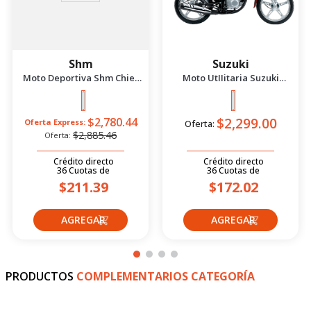
Shm
Suzuki
Moto Deportiva Shm Chief
Moto UtIIitaria Suzuki
2.5 Azul/Negro 2026
Gd115 Evolution Rojo 2026
$2,299.00
$2,780.44
Oferta Express:
Oferta:
$2,885.46
Oferta:
Crédito directo
Crédito directo
36
Cuotas
de
36
Cuotas
de
$211.39
$172.02
PRODUCTOS
COMPLEMENTARIOS CATEGORÍA