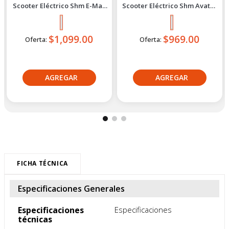
Shm
Shm
Scooter Eléctrico Shm E-Max
Scooter Eléctrico Shm Avatar
1500 Naranja
1200 Verde
$1,099.00
$969.00
Oferta:
Oferta:
Crédito directo
Crédito directo
30
Cuotas
de
30
Cuotas
de
$92.56
$81.95