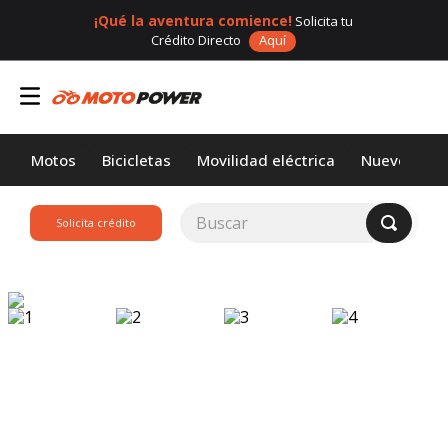
¡Qué la aventura comience!
Solicita tu
Crédito Directo
Aquí
Motos
Bicicletas
Movilidad eléctrica
Nuevos
Buscar
Solicita crédito
TÉRMINOS MÁS
BUSCADOS
1
.
loncin
2
.
motor 1
3
.
scooter
4
.
motos daytona