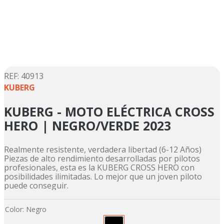
5
.
suzuki
6
.
factory
7
.
dukare
8
.
motos
9
.
pulsar
:
40913
KUBERG
10
.
motos shineray
KUBERG - MOTO ELÉCTRICA CROSS
HERO | NEGRO/VERDE 2023
Realmente resistente, verdadera libertad (6-12 Años)
Piezas de alto rendimiento desarrolladas por pilotos
profesionales, esta es la KUBERG CROSS HERO con
posibilidades ilimitadas. Lo mejor que un joven piloto
puede conseguir.
Color
:
Negro