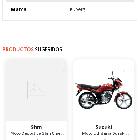
•Soporta 220 lbs de peso.

•Wi-Fi ready para que 
puedas disfrutar de la 
Kuberg Volt App, Asiento 
opcional. 

•Velocidad máxima 27 
Km/h.
Especificacion General
Marca
Kuberg
PRODUCTOS
SUGERIDOS