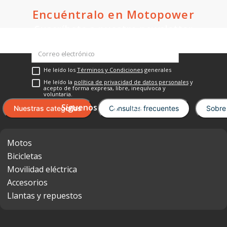
Crédito directo
Crédito directo
30
Cuotas
de
30
Cuotas
de
$92.56
$81.95
Cargando el resumen…
Por favor, inicia sesión para escribir un
comentario.
Cargando comentarios…