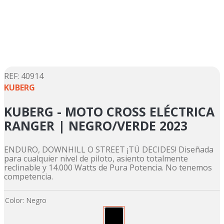
5
.
suzuki
6
.
factory
7
.
dukare
8
.
motos
9
.
pulsar
:
40914
KUBERG
10
.
motos shineray
KUBERG - MOTO CROSS ELÉCTRICA
RANGER | NEGRO/VERDE 2023
ENDURO, DOWNHILL O STREET ¡TÚ DECIDES! Diseñada
para cualquier nivel de piloto, asiento totalmente
reclinable y 14.000 Watts de Pura Potencia. No tenemos
competencia.
Color
:
Negro