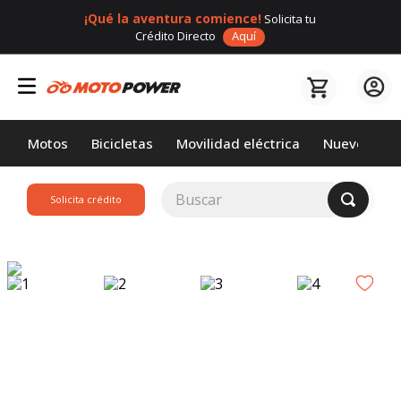
¡Qué la aventura comience!
Solicita tu
Crédito Directo
Aquí
Motos
Bicicletas
Movilidad eléctrica
Nuevos
Buscar
Solicita crédito
TÉRMINOS MÁS
BUSCADOS
1
.
loncin
2
.
motor 1
3
.
scooter
4
.
motos daytona