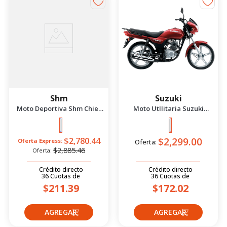
-
Shm
Suzuki
Moto Deportiva Shm Chief
Moto UtIIitaria Suzuki
2.5 Azul/Negro 2026
Gd115 Evolution Rojo 2026
$2,299.00
$2,780.44
Oferta Express:
Oferta:
$2,885.46
Oferta:
Crédito directo
Crédito directo
36
Cuotas
de
36
Cuotas
de
$211.39
$172.02