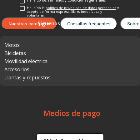
He leído los
Términos y Condiciones
generales
He leído la
política de privacidad de datos personales
y
acepto de forma expresa, libre, inequívoca y
voluntaria.
Nuestras categorías
Consultas frecuentes
Sobre
Motos
Bicicletas
Movilidad eléctrica
Accesorios
Llantas y repuestos
Medios de pago