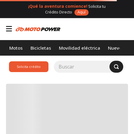
¡Qué la aventura comience!
Solicita tu
Crédito Directo
Aquí
Motos
Bicicletas
Movilidad eléctrica
Nuevos
Buscar
Solicita crédito
TÉRMINOS MÁS
BUSCADOS
1
.
loncin
2
.
motor 1
3
.
scooter
4
.
motos daytona