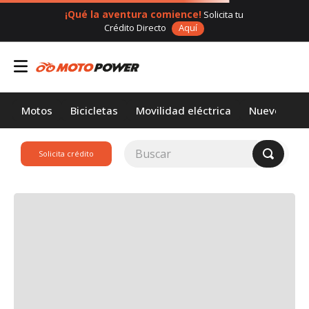
¡Qué la aventura comience!
Solicita tu
Crédito Directo
Aquí
Motos
Bicicletas
Movilidad eléctrica
Nuevos
Buscar
Solicita crédito
TÉRMINOS MÁS
BUSCADOS
1
.
loncin
2
.
motor 1
3
.
scooter
4
.
motos daytona