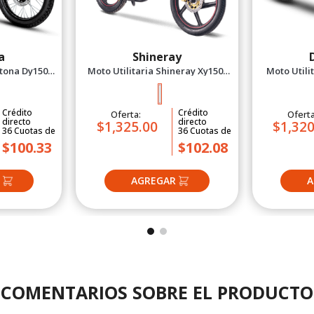
a
Shineray
ytona Dy150
Moto Utilitaria Shineray Xy150-
Moto Utili
mo 2027
10D Rojo 2027
Workfo
Crédito
Crédito
Oferta:
Ofert
directo
directo
$1,325.00
$1,320
36
Cuotas
de
36
Cuotas
de
$100.33
$102.08