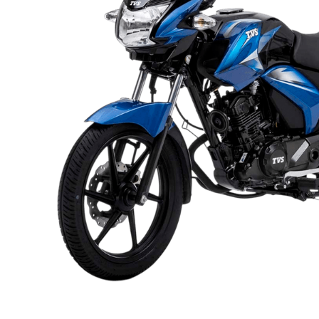
10
.
pulsar