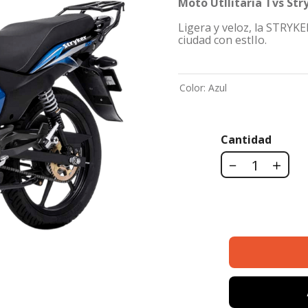
Moto UtIIitaria Tvs Str
Ligera y veloz, la STRYKE
ciudad con estIIo.
Color
:
Azul
Cantidad
－
＋