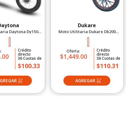
Daytona
Dukare
taria Daytona Dy150
Moto Utilitaria Dukare Dk200
rce Negro 2027
Forza Rojo 2026
Crédito
Crédito
a:
Oferta:
directo
directo
.00
$1,449.00
36
Cuotas
de
36
Cuotas
de
$100.33
$110.31