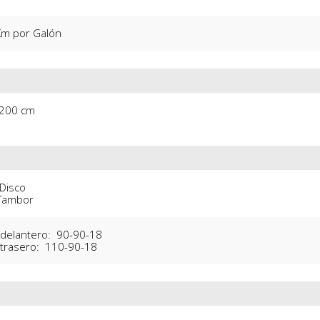
Km por Galón
 200 cm
Disco 

 Tambor
delantero:  90-90-18

trasero:  110-90-18