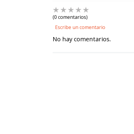
☆
☆
☆
☆
☆
(0 comentarios)
Escribe un comentario
No hay comentarios.
Agregar comentario
Título
Califica el producto de 1 a 5 estre
★
★
★
★
★
Tu nombre
Dirección de email