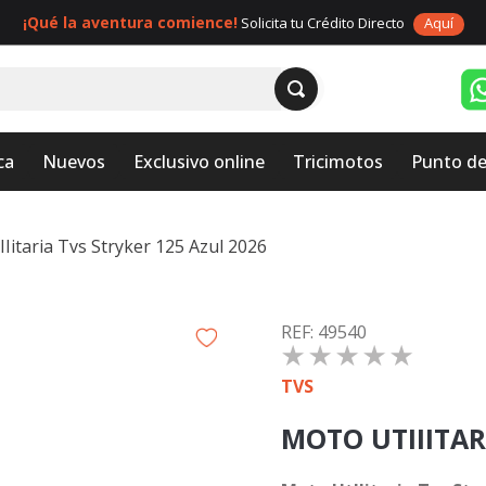
¡Qué la aventura comience!
Solicita tu Crédito Directo
Aquí
ca
Nuevos
Exclusivo online
Tricimotos
Punto de
Iitaria Tvs Stryker 125 Azul 2026
:
49540
☆
☆
☆
☆
☆
TVS
MOTO UTIIITAR