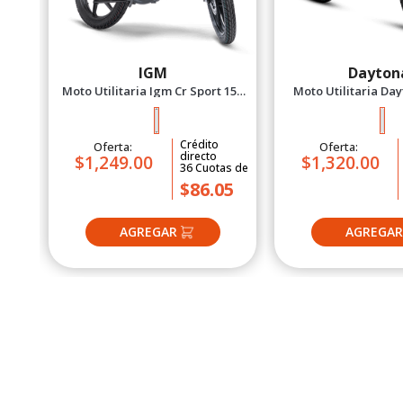
IGM
Dayton
Moto Utilitaria Igm Cr Sport 150
Moto Utilitaria Da
Negro 2027
Workforce Plo
Crédito
Oferta:
Oferta:
directo
$1,249.00
$1,320.00
36
Cuotas
de
$86.05