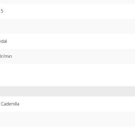
25
edal
0r/min
 Cadenilla