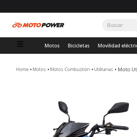
Buscar
TÉRMINOS MÁS BUSCADOS
Motos
Bicicletas
Movilidad eléctri
1
.
loncin
2
.
motor 1
3
.
scooter
Moto UtI
Motos
Motos Combustión
Utilitarias
4
.
yamaha
5
.
motos daytona
6
.
suzuki
7
.
factory
8
.
motos
9
.
dukare