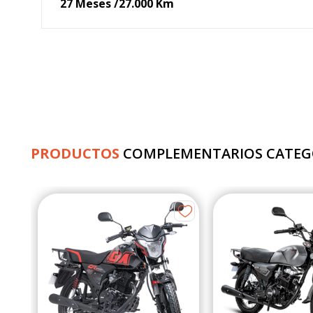
27 Meses /27.000 Km
PRODUCTOS
COMPLEMENTARIOS CATEG
 Es
s
de
11