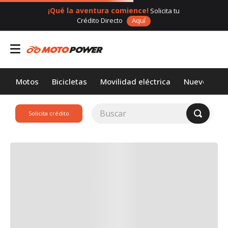
¡Qué la aventura comience!
Solicita tu
Crédito Directo
Aquí
Motos
Bicicletas
Movilidad eléctrica
Nuevos
Buscar
Solicita crédito
TÉRMINOS MÁS
BUSCADOS
1
.
loncin
2
.
motor 1
3
.
scooter
4
.
motos daytona