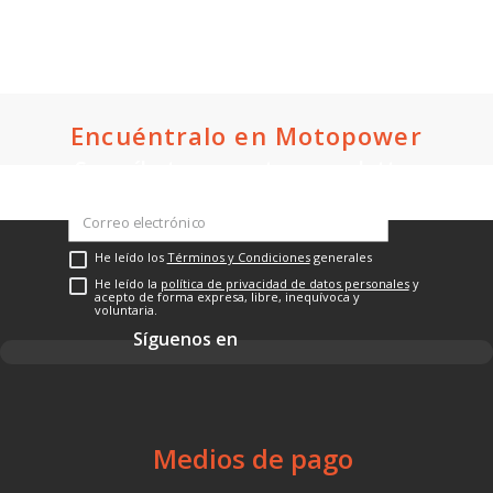
Título
Encuéntralo en Motopower
Suscríbete a nuestro newsletter
Califica el producto de 1 a 5 estrellas
★
★
★
★
★
He leído los
Términos y Condiciones
generales
Tu nombre
He leído la
política de privacidad de datos personales
y
acepto de forma expresa, libre, inequívoca y
voluntaria.
Nuestras categorías
Consultas frecuentes
Sobre
Dirección de email
Motos
Bicicletas
Escribe un comentario
Movilidad eléctrica
Accesorios
Llantas y repuestos