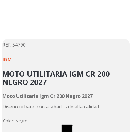
6
.
factory
7
.
dukare
8
.
motos
9
.
pulsar
:
54790
☆
☆
☆
☆
☆
10
.
motos shineray
IGM
MOTO UTILITARIA IGM CR 200
NEGRO 2027
Moto Utilitaria Igm Cr 200 Negro 2027
Diseño urbano con acabados de alta calidad.
Color
:
Negro