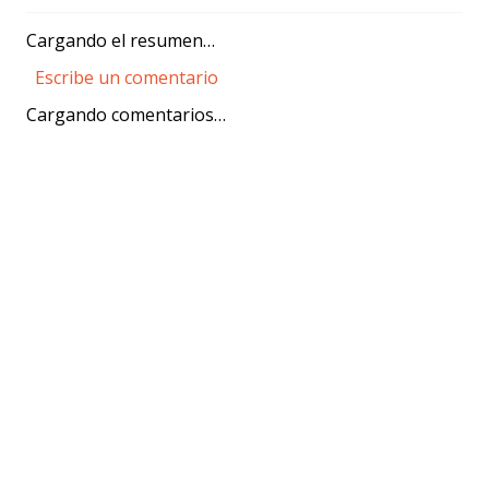
$1,550.00
$1,199.54
Oferta Express:
Oferta:
$1,304.50
Oferta:
Crédito directo
Crédito directo
36
Cuotas
de
36
Cuotas
de
$119.02
$96.84
Cargando el resumen…
Escribe un comentario
Cargando comentarios…
Agregar comentario