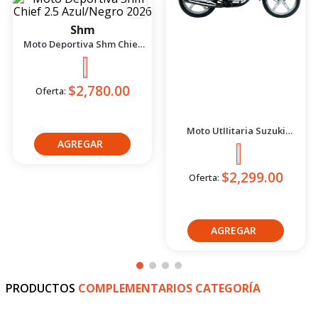
-
4
%
Shm
Suzuki
Moto Deportiva Shm Chief
Moto UtIIitaria Suzuki
2.5 Azul/Negro 2026
Gd115 Evolution Rojo 2026
$2,299.00
$2,780.44
Oferta Express:
Oferta:
$2,885.46
Oferta:
Crédito directo
Crédito directo
36
Cuotas
de
36
Cuotas
de
$211.39
$172.02