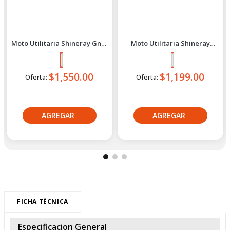
Shineray
Shineray
Moto Utilitaria Shineray Gn-X
Moto Utilitaria Shineray
2027 Negro
Ironmax Negro/Rojo 2027
$1,550.00
$1,199.54
Oferta Express:
Oferta:
$1,304.50
Oferta:
Crédito directo
Crédito directo
36
Cuotas
de
36
Cuotas
de
$119.02
$96.84