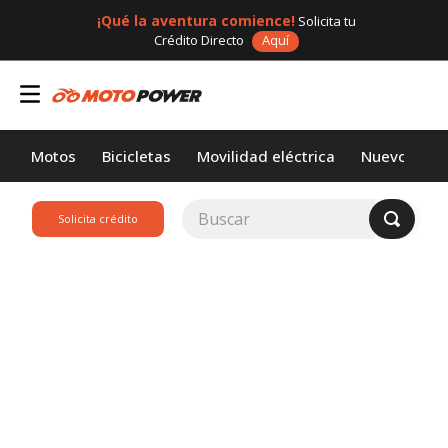
¡Qué la aventura comience!
Solicita tu
Crédito Directo
Aquí
Motos
Bicicletas
Movilidad eléctrica
Nuevos
Buscar
Solicita crédito
TÉRMINOS MÁS
BUSCADOS
1
.
loncin
2
.
motor 1
3
.
scooter
4
.
motos daytona
5
.
suzuki