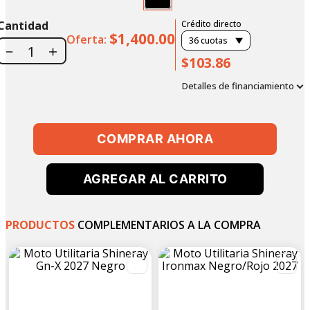
Cantidad
Crédito directo
$1,400.00
Oferta:
36
cuotas
－
＋
$103.86
Detalles de financiamiento
COMPRAR AHORA
AGREGAR AL CARRITO
PRODUCTOS
COMPLEMENTARIOS A LA COMPRA
-
8
%