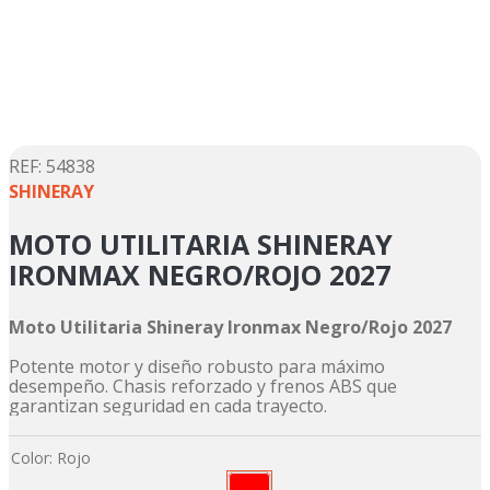
5
.
motos daytona
6
.
suzuki
7
.
factory
8
.
motos
9
.
dukare
:
54838
SHINERAY
10
.
pulsar
MOTO UTILITARIA SHINERAY
IRONMAX NEGRO/ROJO 2027
Moto Utilitaria Shineray Ironmax Negro/Rojo 2027
Potente motor y diseño robusto para máximo
desempeño. Chasis reforzado y frenos ABS que
garantizan seguridad en cada trayecto.
Color
:
Rojo