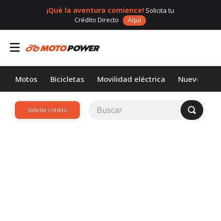
¡Qué la aventura comience!
Solicita tu
Crédito Directo
Aquí
Motos
Bicicletas
Movilidad eléctrica
Nuevos
Buscar
Solicita crédito
TÉRMINOS MÁS
BUSCADOS
1
.
loncin
2
.
motor 1
3
.
scooter
4
.
yamaha