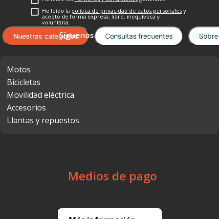
Cargando el resumen…
Por favor, inicia sesión para escribir un
comentario.
Cargando comentarios…
Encuéntralo en Motopower
Suscríbete a nuestro newsletter