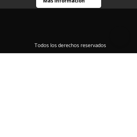
He leído los
Términos y Condiciones
generales
He leído la
política de privacidad de datos personales
y
acepto de forma expresa, libre, inequívoca y
voluntaria.
Medios de pago
Más información