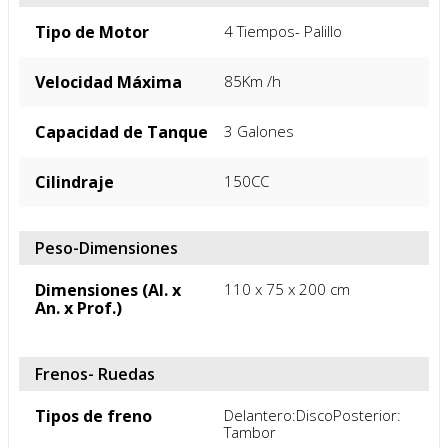
Potencia Máxima
13 HP/7500r/min
Color
Negro
Motor
Tipo de Motor
4 Tiempos- Palillo
Velocidad Máxima
85Km /h
Capacidad de Tanque
3 Galones
Cilindraje
150CC
Peso-Dimensiones
Dimensiones (Al. x
110 x 75 x 200 cm