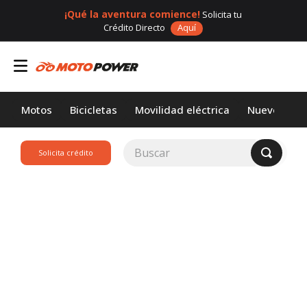
¡Qué la aventura comience!
Solicita tu
Crédito Directo
Aquí
Motos
Bicicletas
Movilidad eléctrica
Nuevos
Buscar
Solicita crédito
TÉRMINOS MÁS
BUSCADOS
1
.
loncin
2
.
motor 1
3
.
scooter
4
.
motos daytona