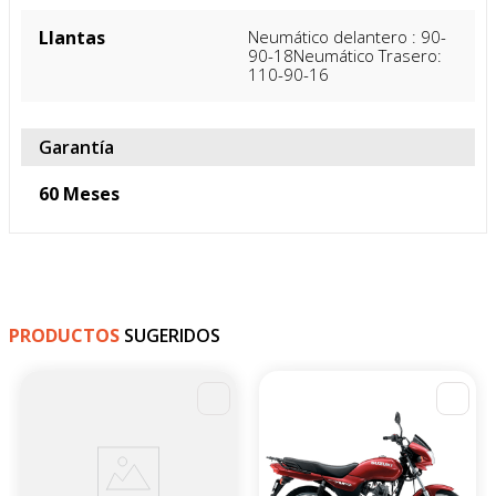
An. x Prof.)
Frenos- Ruedas
Tipos de freno
Delantero:DiscoPosterior: 
Tambor
Llantas
Neumático delantero : 90-
90-18Neumático Trasero: 
110-90-16
Garantía
60 Meses