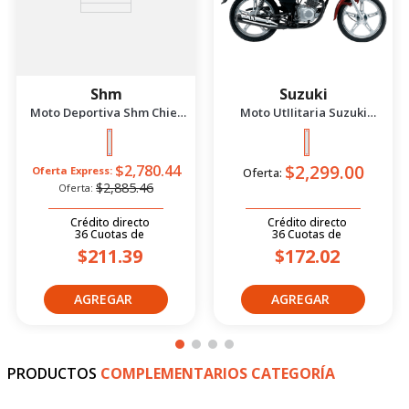
PRODUCTOS
SUGERIDOS
-
4
%
Shm
Suzuki
Moto Deportiva Shm Chief
Moto UtIIitaria Suzuki
2.5 Azul/Negro 2026
Gd115 Evolution Rojo 2026
$2,299.00
$2,780.44
Oferta Express:
Oferta:
$2,885.46
Oferta:
Crédito directo
Crédito directo
36
Cuotas
de
36
Cuotas
de
$211.39
$172.02