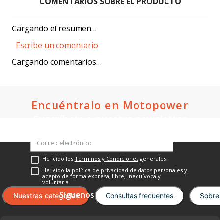
$1,679.00
Oferta:
$1,400.00
Oferta:
Crédito directo
Crédito directo
36
Cuotas
de
36
Cuotas
de
$126.93
$103.86
Cargando el resumen…
Escribe un comentario
Cargando comentarios…