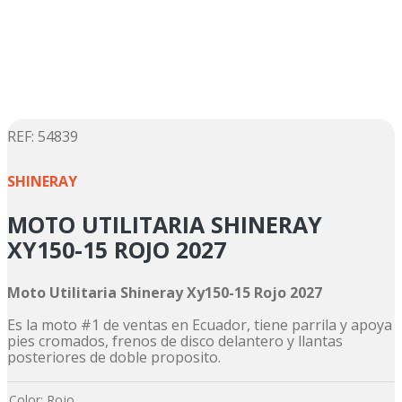
5
.
suzuki
6
.
factory
7
.
dukare
8
.
motos
9
.
pulsar
:
54839
☆
☆
☆
☆
☆
10
.
motos shineray
SHINERAY
MOTO UTILITARIA SHINERAY
XY150-15 ROJO 2027
Moto Utilitaria Shineray Xy150-15 Rojo 2027
Es la moto #1 de ventas en Ecuador, tiene parrila y apoya
pies cromados, frenos de disco delantero y llantas
posteriores de doble proposito.
Color
:
Rojo