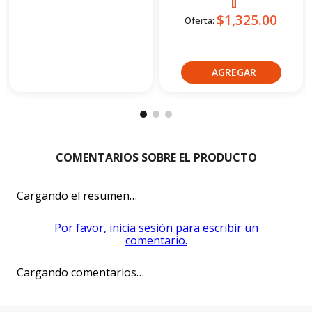
Bajaj
Shineray
Moto Utilitaria Bajaj Ct100 Es
Moto Utilitaria Shineray
2027 Azul
Xy150-10D Negro 2027
$1,679.00
Oferta:
$1,325.00
Oferta:
Crédito directo
Crédito directo
36
Cuotas
de
36
Cuotas
de
$126.93
$102.08
Cargando el resumen…