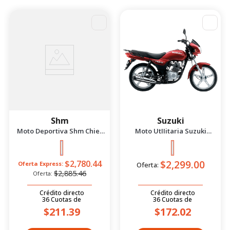
PRODUCTOS
SUGERIDOS
-
4
%
Shm
Suzuki
Moto Deportiva Shm Chief
Moto UtIIitaria Suzuki
2.5 Azul/Negro 2026
Gd115 Evolution Rojo 2026
$2,299.00
$2,780.44
Oferta Express:
Oferta:
$2,885.46
Oferta:
Crédito directo
Crédito directo