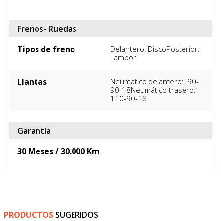
Dimensiones (Al. x
110 x 70 x 190 cm
An. x Prof.)
Frenos- Ruedas
Tipos de freno
Delantero: DiscoPosterior: 
Tambor
Llantas
Neumático delantero:  90-
90-18Neumático trasero:  
110-90-18
Garantía
30 Meses / 30.000 Km