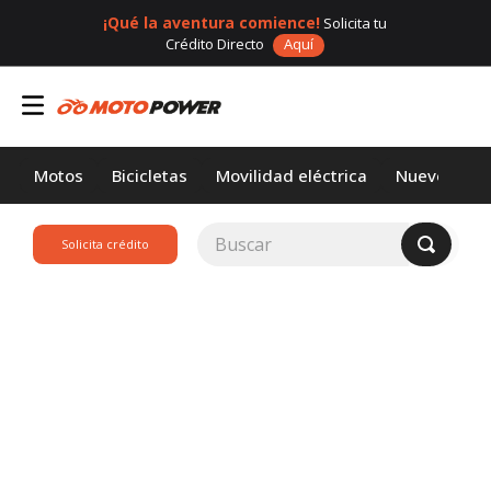
¡Qué la aventura comience!
Solicita tu
Crédito Directo
Aquí
Motos
Bicicletas
Movilidad eléctrica
Nuevos
Buscar
Solicita crédito
TÉRMINOS MÁS
BUSCADOS
1
.
loncin
2
.
motor 1
3
.
scooter
4
.
yamaha