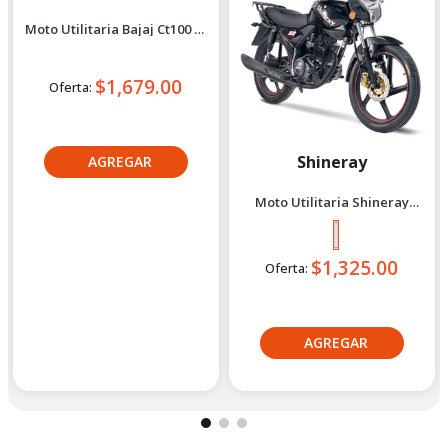
Bajaj
Shineray
Moto Utilitaria Bajaj Ct100 Es
Moto Utilitaria Shineray
2027 Azul
Xy150-10D Negro 2027
$1,679.00
Oferta:
$1,325.00
Oferta:
Crédito directo
Crédito directo
36
Cuotas
de
36
Cuotas
de
$126.93
$102.08