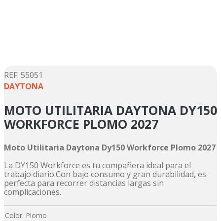
5
.
motos daytona
6
.
suzuki
7
.
factory
8
.
motos
9
.
dukare
:
55051
DAYTONA
10
.
pulsar
MOTO UTILITARIA DAYTONA DY150
WORKFORCE PLOMO 2027
Moto Utilitaria Daytona Dy150 Workforce Plomo 2027
La DY150 Workforce es tu compañera ideal para el
trabajo diario.Con bajo consumo y gran durabilidad, es
perfecta para recorrer distancias largas sin
complicaciones.
Color
:
Plomo