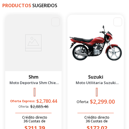
PRODUCTOS
SUGERIDOS
-
4
%
Shm
Suzuki
Moto Deportiva Shm Chief
Moto UtIIitaria Suzuki
2.5 Azul/Negro 2026
Gd115 Evolution Rojo 2026
$2,299.00
$2,780.44
Oferta Express:
Oferta:
$2,885.46
Oferta:
Crédito directo
Crédito directo
36
Cuotas
de
36
Cuotas
de
$211.39
$172.02