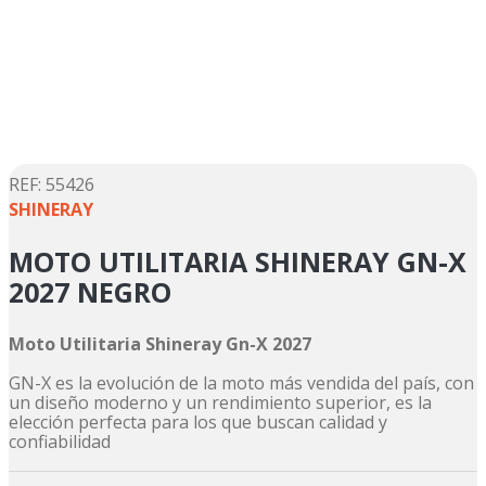
5
.
yamaha
6
.
suzuki
7
.
factory
8
.
motos
9
.
dukare
:
55426
SHINERAY
10
.
pulsar
MOTO UTILITARIA SHINERAY GN-X
2027 NEGRO
Moto Utilitaria Shineray Gn-X 2027
GN-X es la evolución de la moto más vendida del país, con
un diseño moderno y un rendimiento superior, es la
elección perfecta para los que buscan calidad y
confiabilidad