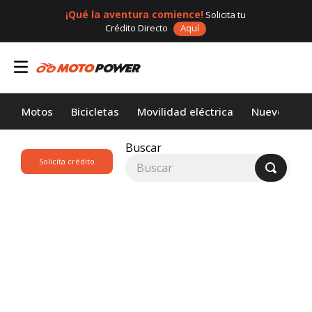
¡Qué la aventura comience!
Solicita tu
Crédito Directo
Aquí
Motos
Bicicletas
Movilidad eléctrica
Nuevos
Buscar
Solicita crédito
TÉRMINOS MÁS
BUSCADOS
1
.
loncin
2
.
motor 1
3
.
scooter
4
.
motos daytona